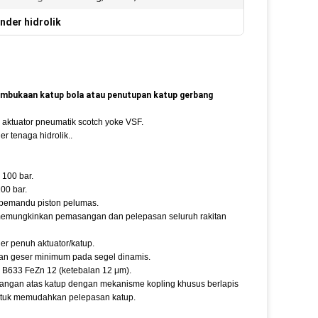
inder hidrolik
 pembukaan katup bola atau penutupan katup gerbang
 aktuator pneumatik scotch yoke VSF.
 tenaga hidrolik..
 100 bar.
00 bar.
 pemandu piston pelumas.
ng memungkinkan pemasangan dan pelepasan seluruh rakitan
er penuh aktuator/katup.
an geser minimum pada segel dinamis.
M B633 FeZn 12 (ketebalan 12 μm).
ngan atas katup dengan mekanisme kopling khusus berlapis
 untuk memudahkan pelepasan katup.