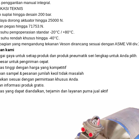
s penggantian manual integral.
IKASI TEKNIS
 suplai hingga desain 200 bar.
daya dorong aktuator hingga 25000 N.
n pegas hingga 71753.N.
 suhu pengoperasian standar -20°C / +80°C.
i suhu rendah khusus hingga -40°C.
agian yang mengandung tekanan Veson dirancang sesuai dengan ASME VIII div
nan kami
agai gaya untuk setiap produk dan produk pneumatik seri lengkap untuk Anda pilih.
besar untuk pengiriman cepat.
tas tinggi dengan harga yang kompetitif
nan sampel & pesanan jumlah kecil tidak masalah
aikan sesuai dengan permintaan khusus Anda.
an informasi produk gratis.
tas yang dapat diandalkan, terjamin dan layanan purna jual aktif