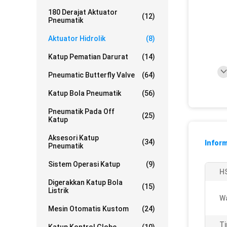
180 Derajat Aktuator
(12)
Pneumatik
Aktuator Hidrolik
(8)
Katup Pematian Darurat
(14)
Pneumatic Butterfly Valve
(64)
Katup Bola Pneumatik
(56)
Pneumatik Pada Off
(25)
Katup
Aksesori Katup
(34)
Inform
Pneumatik
Sistem Operasi Katup
(9)
H
Digerakkan Katup Bola
(15)
Listrik
W
Mesin Otomatis Kustom
(24)
Ti