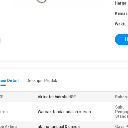
Harga:
Kemasa
Waktu 
H
asi Detail
Deskripsi Produk
SF:
Aktuator hidrolik HSF
Bahan:
Suhu
arna:
Warna standar adalah merah
Pengo
Standa
pe Akting:
akting tunggal & ganda
Gaya 