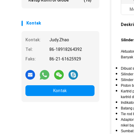
Katup Kontrol Globe
(10)
Me
Kontak
Deskri
Kontak:
Judy.Zhao
Silinde
Tel:
86-18918264392
Aktuato
Banyak 
Faks:
86-21-61625929
Dibuat 
Silinde
Silinder
Piston 
Kontak
Kartrid
kartrid
Indikat
Batang 
Tie rod
Adaptor
nikel b
Sumbat 