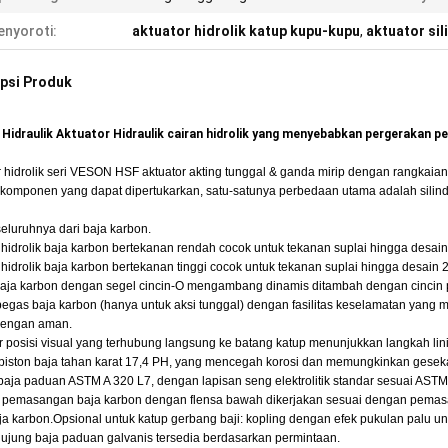
nyoroti:
aktuator hidrolik katup kupu-kupu
,
aktuator sil
psi Produk
r Hidraulik Aktuator Hidraulik cairan hidrolik yang menyebabkan pergerakan
r hidrolik seri VESON HSF aktuator akting tunggal & ganda mirip dengan rangkaian
komponen yang dapat dipertukarkan, satu-satunya perbedaan utama adalah silinder
seluruhnya dari baja karbon.
r hidrolik baja karbon bertekanan rendah cocok untuk tekanan suplai hingga desain
 hidrolik baja karbon bertekanan tinggi cocok untuk tekanan suplai hingga desain 2
baja karbon dengan segel cincin-O mengambang dinamis ditambah dengan cincin
 pegas baja karbon (hanya untuk aksi tunggal) dengan fasilitas keselamatan ya
 dengan aman.
or posisi visual yang terhubung langsung ke batang katup menunjukkan langkah lini
piston baja tahan karat 17,4 PH, yang mencegah korosi dan memungkinkan gesek
 baja paduan ASTM A 320 L7, dengan lapisan seng elektrolitik standar sesuai AST
 pemasangan baja karbon dengan flensa bawah dikerjakan sesuai dengan pemasa
aja karbon.Opsional untuk katup gerbang baji: kopling dengan efek pukulan palu
ujung baja paduan galvanis tersedia berdasarkan permintaan.