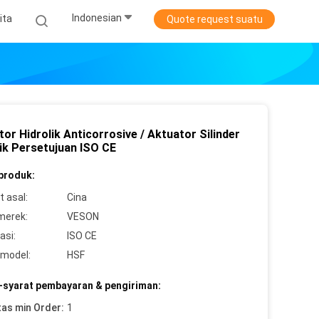
Indonesian
ita
Quote request suatu
or Hidrolik Anticorrosive / Aktuator Silinder
lik Persetujuan ISO CE
 produk:
 asal:
Cina
merek:
VESON
asi:
ISO CE
model:
HSF
-syarat pembayaran & pengiriman:
tas min Order:
1