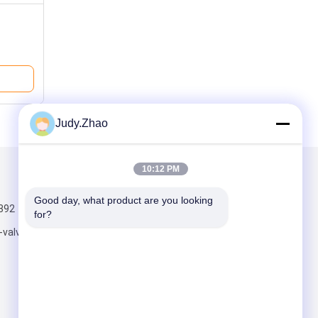
ne Ship
Judy.Zhao
10:12 PM
Kirimkan Kami
Good day, what product are you looking 
392
for?
-valve.com
Kirim