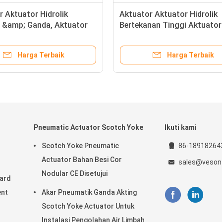
 Aktuator Hidrolik
Aktuator Aktuator Hidrolik
 &amp; Ganda, Aktuator
Bertekanan Tinggi Aktuator
Merah Hidrolik
Scotch Yoke Actuator Mari
Harga Terbaik
Harga Terbaik
Pneumatic Actuator Scotch Yoke
Ikuti kami
Scotch Yoke Pneumatic
86-18918264
Actuator Bahan Besi Cor
sales@veson
Nodular CE Disetujui
Hard
ent
Akar Pneumatik Ganda Akting
Scotch Yoke Actuator Untuk
Instalasi Pengolahan Air Limbah