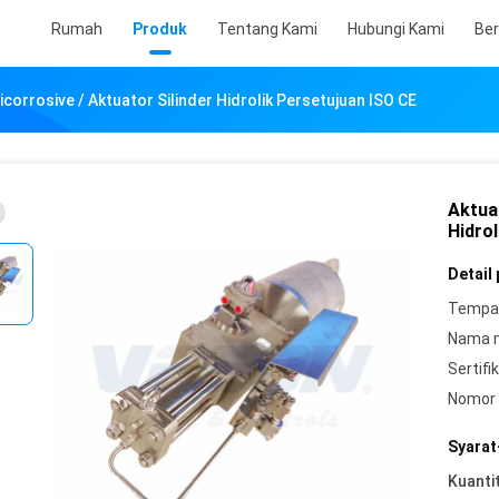
Rumah
Produk
Tentang Kami
Hubungi Kami
Ber
icorrosive / Aktuator Silinder Hidrolik Persetujuan ISO CE
Aktuat
Hidro
Detail
Tempat
Nama 
Sertifik
Nomor 
Syarat
Kuanti