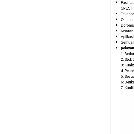
Fasilita
SPESIF
Tekanan
Output 
Doronga
Kisaran
Aplikas
Semua b
pelaya
1: Berb
2: Stok 
3: Kuali
4: Pesa
5: Sesu
6: Berik
7. Kuali