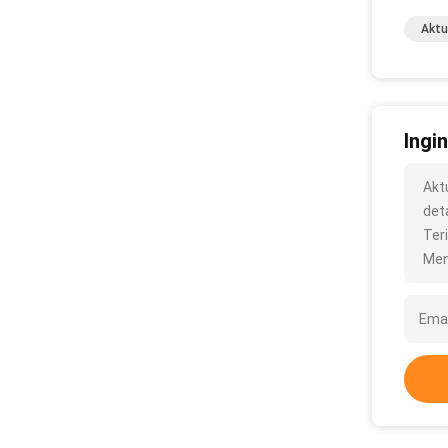
Aktu
Ingi
Akt
deta
Ter
Men