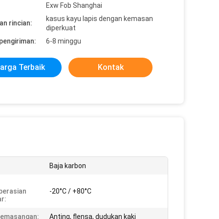
Exw Fob Shanghai
kasus kayu lapis dengan kemasan
n rincian:
diperkuat
pengiriman:
6-8 minggu
arga Terbaik
Kontak
Baja karbon
perasian
-20°C / +80°C
r:
Pemasangan:
Anting, flensa, dudukan kaki