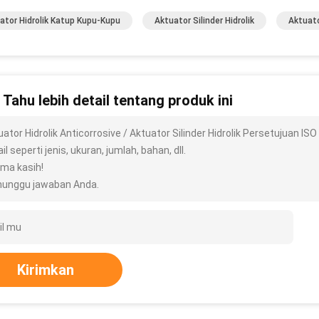
ator Hidrolik Katup Kupu-Kupu
Aktuator Silinder Hidrolik
Aktuato
n Tahu lebih detail tentang produk ini
uator Hidrolik Anticorrosive / Aktuator Silinder Hidrolik Persetujuan 
il seperti jenis, ukuran, jumlah, bahan, dll.
ima kasih!
unggu jawaban Anda.
Kirimkan