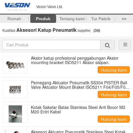
Veson Valve Ltd.
Rumah
Produk
Tentang kami
Tur Pabrik
>>
Aksesori Katup Pneumatik
Kualitas
supplier.
(34)
Aksior katup profesional penggabungan Aksior
mounting bracket ISO5211 Aksior sisipan.
Hubungi kami
Pemegang Aktuator Pneumatik SS304 PISTER Ball
Valve Aktuator Mount Braket ISO5211 F04/F05/F07
F05/F07 F07/F10
Hubungi kami
Kotak Sakelar Batas Stainless Steel Anti Bocor M2
M20 Entri Kabel
Hubungi kami
Aksesori Aktuator Pneumatik Stainless Steel Kotak