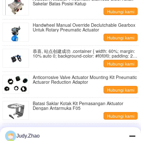
Sakelar Batas Posisi Katup
Hubungi kami
Handwheel Manual Override Declutchable Gearbox
Untuk Rotary Pneumatic Actuator
Hubungi kami
恭喜, 站点创建成功 .container { width: 60%; margin:
10% auto 0; background-color: #f0f0f0; padding: 2%
5%; border-radius: 10px } ul { padding-left: 20px; } ul
Hubungi kami
li { line-height: 2.3 } a { color: #20a53a }
window.onload = function() { document.onkeydown =
function() {
Anticorrosive Valve Actuator Mounting Kit Pneumatic
Actuaror Reduction Adaptor
Hubungi kami
Batasi Saklar Kotak Kit Pemasangan Aktuator
Dengan Antarmuka F05
Hubungi kami
ISO5211 Valve Actuator Pemasangan Kit Drive Shaft
Adapter Sleeve Untuk Fitting Persegi
Judy.Zhao