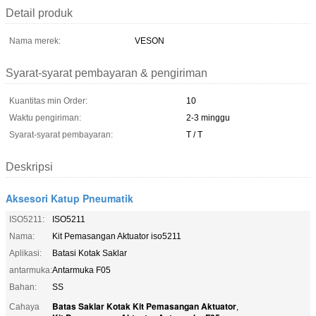
Detail produk
Nama merek:
VESON
Syarat-syarat pembayaran & pengiriman
Kuantitas min Order:
10
Waktu pengiriman:
2-3 minggu
Syarat-syarat pembayaran:
T / T
Deskripsi
Aksesori Katup Pneumatik
ISO5211:
ISO5211
Nama:
Kit Pemasangan Aktuator iso5211
Aplikasi:
Batasi Kotak Saklar
antarmuka:
Antarmuka F05
Bahan:
SS
Batas Saklar Kotak Kit Pemasangan Aktuator
Cahaya
,