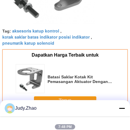
aksesoris katup kontrol
Tag:
,
kotak saklar batas indikator posisi indikator
,
pneumatik katup solenoid
Dapatkan Harga Terbaik untuk
Batasi Saklar Kotak Kit
Pemasangan Aktuator Dengan
Antarmuka F05
Terus
Judy.Zhao
Aksesori Katup Pneumatik
Lebih
7:48 PM