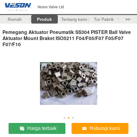
Veson Valve Ltd.
Rumah
Produk
Tentang kami
Tur Pabrik
>>
Pemegang Aktuator Pneumatik SS304 PISTER Ball Valve
Aktuator Mount Braket ISO5211 F04/F05/F07 F05/F07
F07/F10
Harga terbaik
Hubungi kami