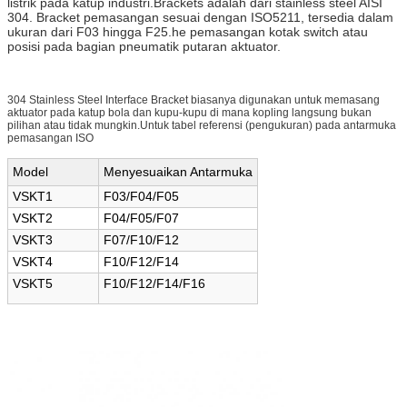
listrik pada katup industri.Brackets adalah dari stainless steel AISI
304. Bracket pemasangan sesuai dengan ISO5211, tersedia dalam
ukuran dari F03 hingga F25.
he pemasangan kotak switch atau
posisi pada bagian pneumatik putaran aktuator.
304 Stainless Steel Interface Bracket biasanya digunakan untuk memasang
aktuator pada katup bola dan kupu-kupu di mana kopling langsung bukan
pilihan atau tidak mungkin.Untuk tabel referensi (pengukuran) pada antarmuka
pemasangan ISO
Model
Menyesuaikan Antarmuka
VSKT1
F03/F04/F05
VSKT2
F04/F05/F07
VSKT3
F07/F10/F12
VSKT4
F10/F12/F14
VSKT5
F10/F12/F14/F16