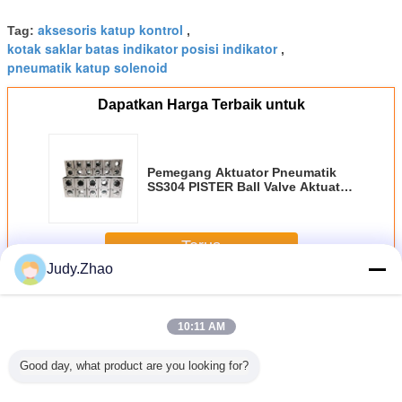
aksesoris katup kontrol
Tag:
,
kotak saklar batas indikator posisi indikator
,
pneumatik katup solenoid
Dapatkan Harga Terbaik untuk
Pemegang Aktuator Pneumatik
SS304 PISTER Ball Valve Aktuator
Mount Braket ISO5211
F04/F05/F07 F05/F07 F07/F10
Terus
Judy.Zhao
Aksesori Katup Pneumatik
Lebih
10:11 AM
Good day, what product are you looking for?
Sakelar
Aksesori Aktuator
Handwheel
恭喜, 站点创建成
Aksior 