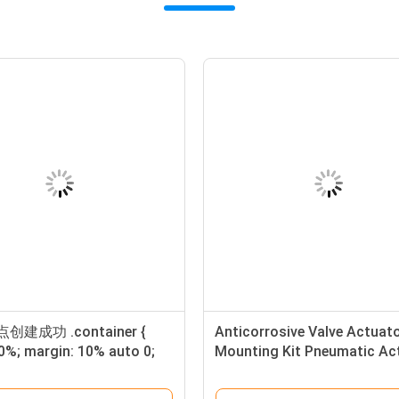
创建成功 .container {
Anticorrosive Valve Actuat
0%; margin: 10% auto 0;
Mounting Kit Pneumatic Ac
und-color: #f0f0f0;
Reduction Adaptor
 2% 5%; border-radius: