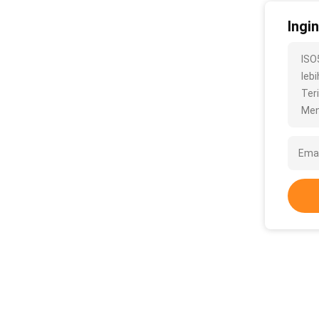
Ingi
ISO
lebi
Ter
Men