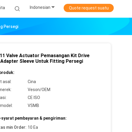
Indonesian
ita
Quote request suatu
ng Persegi
11 Valve Actuator Pemasangan Kit Drive
 Adapter Sleeve Untuk Fitting Persegi
 produk:
 asal:
Cina
merek:
Veson/OEM
asi:
CE ISO
model:
VSMB
-syarat pembayaran & pengiriman:
tas min Order:
10 Ea