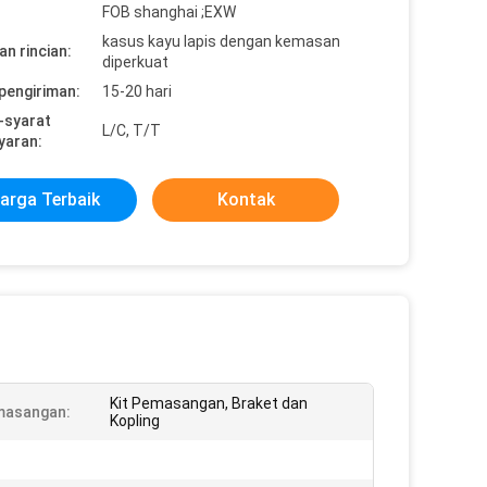
FOB shanghai ;EXW
kasus kayu lapis dengan kemasan
n rincian:
diperkuat
pengiriman:
15-20 hari
-syarat
L/C, T/T
yaran:
arga Terbaik
Kontak
Kit Pemasangan, Braket dan
masangan:
Kopling