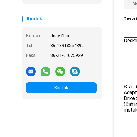
Me
Kontak
Deskri
Kontak:
Judy.Zhao
Deskri
Tel:
86-18918264392
Faks:
86-21-61625929
Star 
Kontak
Adapt
Drive
(Baha
metal