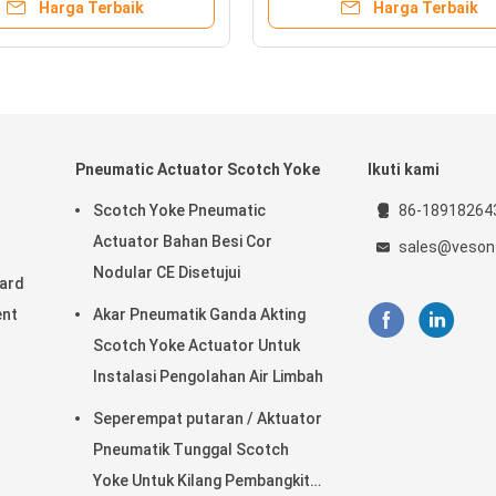
Harga Terbaik
Harga Terbaik
 { padding-left: 20px; } ul li
ight: 2.3 } a { color:
 } window.onload =
n() { document.onkeydown
on() {
Pneumatic Actuator Scotch Yoke
Ikuti kami
Scotch Yoke Pneumatic
86-18918264
Actuator Bahan Besi Cor
sales@veson
Nodular CE Disetujui
Hard
ent
Akar Pneumatik Ganda Akting
Scotch Yoke Actuator Untuk
Instalasi Pengolahan Air Limbah
Seperempat putaran / Aktuator
Pneumatik Tunggal Scotch
Yoke Untuk Kilang Pembangkit