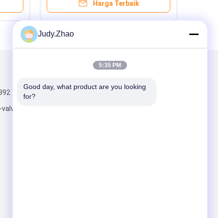
Harga Terbaik
Judy.Zhao
5:35 PM
Kirimkan Kami
Good day, what product are you looking 
392
for?
-valve.com
Kirim