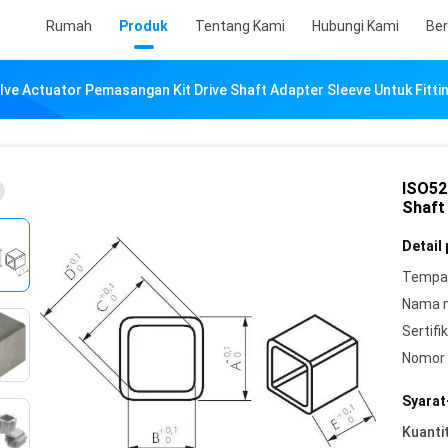
Rumah
Produk
Tentang Kami
Hubungi Kami
Ber
ve Actuator Pemasangan Kit Drive Shaft Adapter Sleeve Untuk Fitti
ISO52
Shaft
Detail
Tempat
Nama 
Sertifik
Nomor 
Syarat
Kuanti