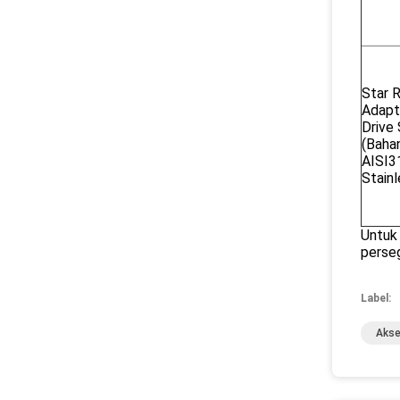
Star 
Adapt
Drive
(Bahan
AISI3
Stainl
Untuk 
perseg
Label:
Akse