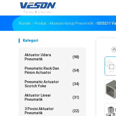
Rumah
Produk
Aksesori Katup Pneumatik
ISO5211 Val
Kategori
Aktuator Udara
(98)
Pneumatik
Pneumatic Rack Dan
(54)
Pinion Actuator
Pneumatic Actuator
(34)
Scotch Yoke
Aktuator Linear
(31)
Pneumatik
3 Posisi Aktuator
(22)
Pneumatik