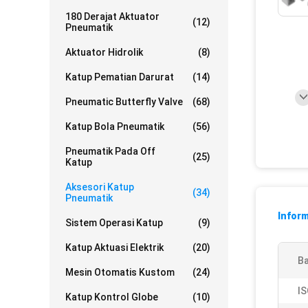
180 Derajat Aktuator
(12)
Pneumatik
Aktuator Hidrolik
(8)
Katup Pematian Darurat
(14)
Pneumatic Butterfly Valve
(68)
Katup Bola Pneumatik
(56)
Pneumatik Pada Off
(25)
Katup
Aksesori Katup
(34)
Pneumatik
Inform
Sistem Operasi Katup
(9)
Katup Aktuasi Elektrik
(20)
Ba
Mesin Otomatis Kustom
(24)
IS
Katup Kontrol Globe
(10)