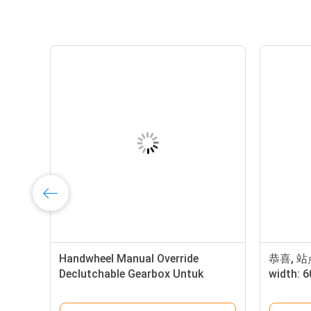
Handwheel Manual Override
恭喜, 站点
Declutchable Gearbox Untuk
width: 6
Rotary Pneumatic Actuator
backgro
padding: