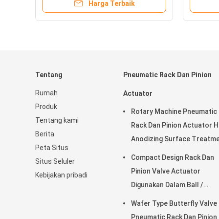
Harga Terbaik
10px } ul
{ line-he
#20a53a
functio
= functi
Tentang
Pneumatic Rack Dan Pinion
Rumah
Actuator
Produk
Rotary Machine Pneumatic
Tentang kami
Rack Dan Pinion Actuator 
Berita
Anodizing Surface Treatm
Peta Situs
Compact Design Rack Dan
Situs Seluler
Pinion Valve Actuator
Kebijakan pribadi
Digunakan Dalam Ball /
Butterfly Valve
Wafer Type Butterfly Valve
Pneumatic Rack Dan Pinion