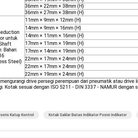
36mm × 22mm × 38mm (H)
36mm × 27mm × 38mm (H)
11mm × 9mm × 12mm (H)
14mm × 9mm × 16mm (H)
Reduction
14mm × 11mm × 16mm (H)
or untuk
17mm × 11mm × 19mm (H)
 Shaft
: Bahan:
17mm × 14mm × 19mm (H)
16
22mm × 17mm × 24mm (H)
ess Steel)
22mm × 17mm × 24mm (H)
22mm × 19mm × 24mm (H)
mengurangi drive persegi perempuan dari pneumatik atau drive l
i.
Kotak sesuai
dengan
ISO 5211 - DIN 3337 - NAMUR dengan su
soris Katup Kontrol
Kotak Saklar Batas Indikator Posisi Indikator