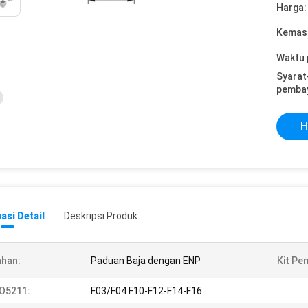
Harga:
Kemasa
Waktu 
Syarat
pemba
H
asi Detail
Deskripsi Produk
han:
Paduan Baja dengan ENP
Kit Pe
O5211:
F03/F04 F10-F12-F14-F16