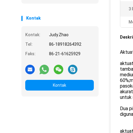
3 
Kontak
Me
Kontak:
Judy.Zhao
Deskri
Tel:
86-18918264392
Aktua
Faks:
86-21-61625929
aktuat
tamba
mediu
60%;m
Kontak
pasoka
akurat
untuk
Dua pi
diguna
aktuat