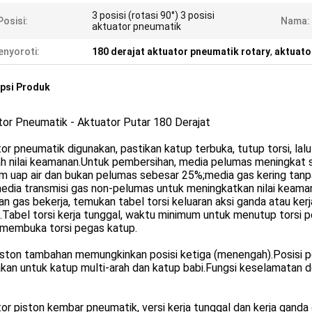
3 posisi (rotasi 90°) 3 posisi
Posisi:
Nama:
aktuator pneumatik
nyoroti:
180 derajat aktuator pneumatik rotary
,
aktuato
psi Produk
tor Pneumatik - Aktuator Putar 180 Derajat
or pneumatik digunakan, pastikan katup terbuka, tutup torsi, la
h nilai keamanan.Untuk pembersihan, media pelumas meningkat s
m uap air dan bukan pelumas sebesar 25%;media gas kering tanp
edia transmisi gas non-pelumas untuk meningkatkan nilai keama
n gas bekerja, temukan tabel torsi keluaran aksi ganda atau kerj
.Tabel torsi kerja tunggal, waktu minimum untuk menutup torsi p
 membuka torsi pegas katup.
ston tambahan memungkinkan posisi ketiga (menengah).Posisi pe
kan untuk katup multi-arah dan katup babi.Fungsi keselamatan 
or piston kembar pneumatik, versi kerja tunggal dan kerja gand