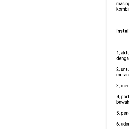
masin
kombi
Insta
1, akt
denga
2, un
merang
3, men
4, por
bawah
5, pen
6, uda