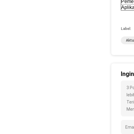
Pemel
Aplika
Label:
Aktu
Ingi
3 P
lebi
Ter
Men