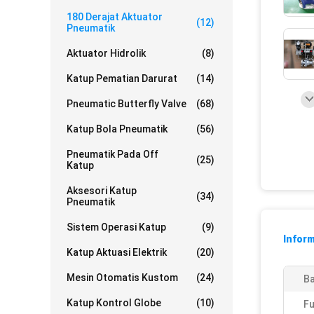
180 Derajat Aktuator
(12)
Pneumatik
Aktuator Hidrolik
(8)
Katup Pematian Darurat
(14)
Pneumatic Butterfly Valve
(68)
Katup Bola Pneumatik
(56)
Pneumatik Pada Off
(25)
Katup
Aksesori Katup
(34)
Pneumatik
Sistem Operasi Katup
(9)
Inform
Katup Aktuasi Elektrik
(20)
Mesin Otomatis Kustom
(24)
Ba
Katup Kontrol Globe
(10)
Fu