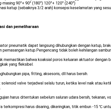
g-masing 90°+ 90° (180°) 120°+ 120° (240°)
nasi katup (sebaiknya 3/2 arah) konsepsi keselamatan yang sesu
lasi dan pemeliharaan
uator pneumatik dapat langsung dihubungkan dengan katup, brak
n pemasangan katup.Pengencang tidak boleh kehilangan sambu
tuk memastikan bahwa koaksial poros keluaran aktuator dengan 
kak yang fleksibel.
ghubungkan pipa, fitting, aksesoris, dll harus bersih.
t solenoid valve terjadwal selalu turun, ketika level naik atau ke
.
gujian harus ditentukan sebelum saluran udara bersih, tekanan, v
ra terkompresi harus disaring, dikeringkan, titik embun -15 ℃ u