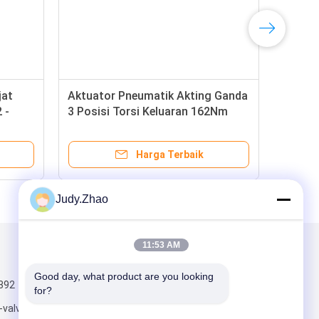
jat
Aktuator Pneumatik Akting Ganda
 -
3 Posisi Torsi Keluaran 162Nm
Harga Terbaik
Judy.Zhao
11:53 AM
Kirimkan Kami
Good day, what product are you looking 
392
for?
-valve.com