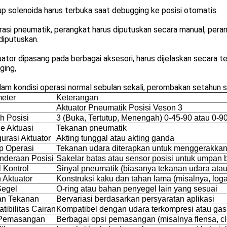
up solenoida harus terbuka saat debugging ke posisi otomatis.
rasi pneumatik, perangkat harus diputuskan secara manual, per
diputuskan.
uator dipasang pada berbagai aksesori, harus dijelaskan secara t
ging,
lam kondisi operasi normal sebulan sekali, perombakan setahun se
eter
Keterangan
Aktuator Pneumatik Posisi Veson 3
h Posisi
3 (Buka, Tertutup, Menengah) 0-45-90 atau 0-9
e Aktuasi
Tekanan pneumatik
urasi Aktuator
Akting tunggal atau akting ganda
ip Operasi
Tekanan udara diterapkan untuk menggerakkan 
nderaan Posisi
Sakelar batas atau sensor posisi untuk umpan b
 Kontrol
Sinyal pneumatik (biasanya tekanan udara ata
 Aktuator
Konstruksi kaku dan tahan lama (misalnya, lo
Segel
O-ring atau bahan penyegel lain yang sesuai
an Tekanan
Bervariasi berdasarkan persyaratan aplikasi
tibilitas Cairan
Kompatibel dengan udara terkompresi atau gas
 Pemasangan
Berbagai opsi pemasangan (misalnya flensa, cl