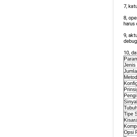
7, kat
8, ope
harus 
9, akt
debug
10, da
Param
Jenis
Jumla
Metod
Konfig
Prins
Pengi
Sinyal
Tubuh
Tipe 
Kisar
Kompa
Opsi