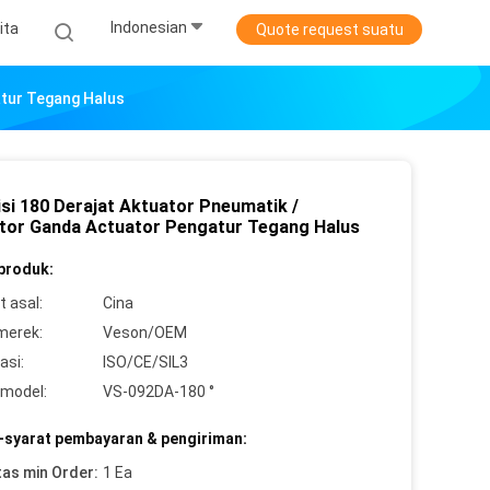
Indonesian
ita
Quote request suatu
atur Tegang Halus
isi 180 Derajat Aktuator Pneumatik /
tor Ganda Actuator Pengatur Tegang Halus
 produk:
 asal:
Cina
merek:
Veson/OEM
asi:
ISO/CE/SIL3
model:
VS-092DA-180 °
-syarat pembayaran & pengiriman:
tas min Order:
1 Ea