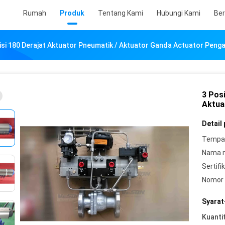
Rumah
Produk
Tentang Kami
Hubungi Kami
Ber
isi 180 Derajat Aktuator Pneumatik / Aktuator Ganda Actuator Peng
3 Pos
Aktua
Detail
Tempat
Nama 
Sertifik
Nomor 
Syarat
Kuanti