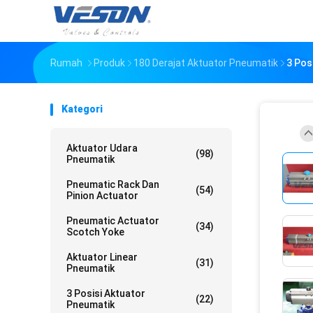
Rumah
Produk
180 Derajat Aktuator Pneumatik
3 Pos
Kategori
Aktuator Udara
(98)
Pneumatik
Pneumatic Rack Dan
(54)
Pinion Actuator
Pneumatic Actuator
(34)
Scotch Yoke
Aktuator Linear
(31)
Pneumatik
3 Posisi Aktuator
(22)
Pneumatik