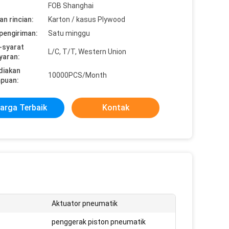
FOB Shanghai
n rincian:
Karton / kasus Plywood
pengiriman:
Satu minggu
-syarat
L/C, T/T, Western Union
yaran:
diakan
10000PCS/Month
puan:
arga Terbaik
Kontak
Aktuator pneumatik
penggerak piston pneumatik