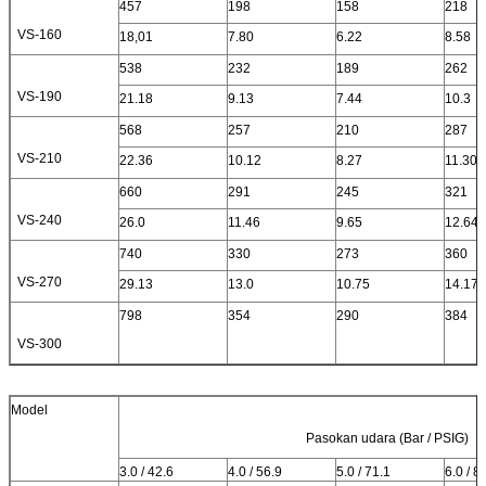
457
198
158
218
VS-160
18,01
7.80
6.22
8.58
538
232
189
262
VS-190
21.18
9.13
7.44
10.3
568
257
210
287
VS-210
22.36
10.12
8.27
11.30
660
291
245
321
VS-240
26.0
11.46
9.65
12.64
740
330
273
360
VS-270
29.13
13.0
10.75
14.17
798
354
290
384
VS-300
Model
Pasokan udara (Bar / PSIG)
3.0 / 42.6
4.0 / 56.9
5.0 / 71.1
6.0 / 8