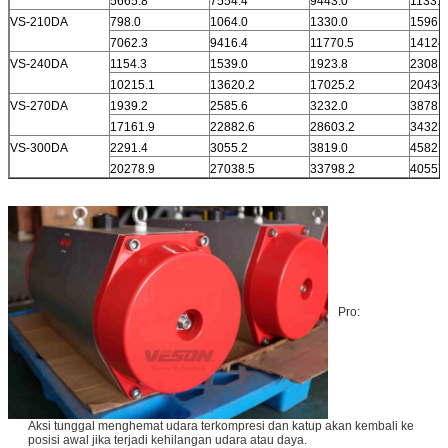
5665.8
7554.4
9443.0
11331.
VS-210DA
798.0
1064.0
1330.0
1596.0
7062.3
9416.4
11770.5
14124
VS-240DA
1154.3
1539.0
1923.8
2308.5
10215.1
13620.2
17025.2
20430
VS-270DA
1939.2
2585.6
3232.0
3878.4
17161.9
22882.6
28603.2
34323
VS-300DA
2291.4
3055.2
3819.0
4582.8
20278.9
27038.5
33798.2
40557
Pro:
Aksi tunggal menghemat udara terkompresi dan katup akan kembali ke
posisi awal jika terjadi kehilangan udara atau daya.