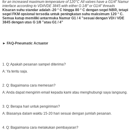
for an increased maximum temperature of 120°C All valves have a G1/4" Namur
interface according to VDI/VDE 3845 with either G 1/8" or G1/4" threads
Kisaran suhu standar adalah -20 ° C hingga 80 ° C dengan segel NBR, tetapi
segel FKM opsional tersedia untuk peningkatan suhu maksimum 120 ° C.
Semua katup memiliki antarmuka Namur G1 / 4 "sesuai dengan VDI / VDE
3845 dengan utas G 1/8 "atau G1 / 4"
► FAQ-Pneumatic Actuator
1. Q: Apakah pesanan sampel diterima?
A: Ya tentu saja.
2. Q: Bagaimana cara memesan?
A: Anda dapat mengirim email kepada kami atau menghubungi saya langsung.
3. Q: Berapa hari untuk pengiriman?
A: Biasanya dalam waktu 15-20 hari sesuai dengan jumlah pesanan.
4. Q: Bagaimana cara melakukan pembayaran?