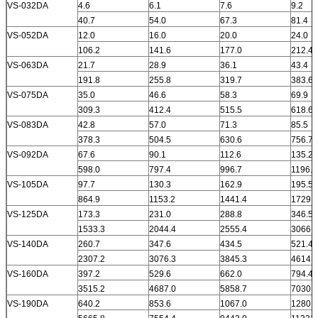
VS-032DA
4.6
6.1
7.6
9.2
40.7
54.0
67.3
81.4
VS-052DA
12.0
16.0
20.0
24.0
106.2
141.6
177.0
212.4
VS-063DA
21.7
28.9
36.1
43.4
191.8
255.8
319.7
383.6
VS-075DA
35.0
46.6
58.3
69.9
309.3
412.4
515.5
618.6
VS-083DA
42.8
57.0
71.3
85.5
378.3
504.5
630.6
756.7
VS-092DA
67.6
90.1
112.6
135.2
598.0
797.4
996.7
1196.1
VS-105DA
97.7
130.3
162.9
195.5
864.9
1153.2
1441.4
1729.7
VS-125DA
173.3
231.0
288.8
346.5
1533.3
2044.4
2555.4
3066.5
VS-140DA
260.7
347.6
434.5
521.4
2307.2
3076.3
3845.3
4614.4
VS-160DA
397.2
529.6
662.0
794.4
3515.2
4687.0
5858.7
7030.4
VS-190DA
640.2
853.6
1067.0
1280.4