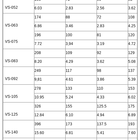
VS-052
6.03
2.83
2.56
3.62
174
88
72
108
VS-063
6.86
3.46
2.83
4.25
196
100
81
120
VS-075
7.72
3,94
3.19
4.72
208
109
92
129
VS-083
8.20
4.29
3.62
5.08
249
117
98
137
VS-092
9,81
4.61
3.86
5.39
278
133
110
153
VS-105
10.95
5.24
4.33
6.02
326
155
125.5
175
VS-125
12.84
6.10
4.94
6.89
396
173
137.5
193
VS-140
15.60
6.81
5.41
7.60