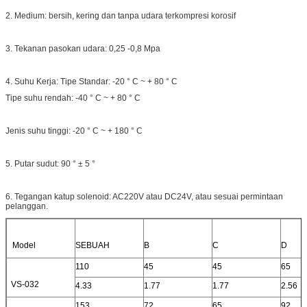
2. Medium: bersih, kering dan tanpa udara terkompresi korosif
3. Tekanan pasokan udara: 0,25 -0,8 Mpa
4. Suhu Kerja: Tipe Standar: -20 ° C ~ + 80 ° C
Tipe suhu rendah: -40 ° C ~ + 80 ° C
Jenis suhu tinggi: -20 ° C ~ + 180 ° C
5. Putar sudut: 90 ° ± 5 °
6. Tegangan katup solenoid: AC220V atau DC24V, atau sesuai permintaan
pelanggan.
Model
SEBUAH
B
C
D
110
45
45
65
VS-032
4.33
1.77
1.77
2.56
153
72
65
92