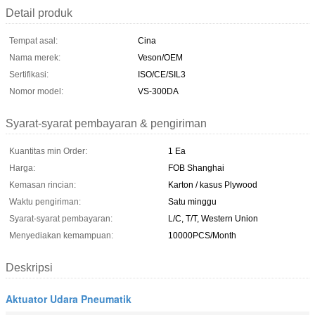
Detail produk
Tempat asal:
Cina
Nama merek:
Veson/OEM
Sertifikasi:
ISO/CE/SIL3
Nomor model:
VS-300DA
Syarat-syarat pembayaran & pengiriman
Kuantitas min Order:
1 Ea
Harga:
FOB Shanghai
Kemasan rincian:
Karton / kasus Plywood
Waktu pengiriman:
Satu minggu
Syarat-syarat pembayaran:
L/C, T/T, Western Union
Menyediakan kemampuan:
10000PCS/Month
Deskripsi
Aktuator Udara Pneumatik