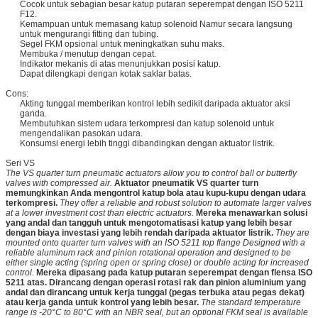
Cocok untuk sebagian besar katup putaran seperempat dengan ISO 5211
F12.
Kemampuan untuk memasang katup solenoid Namur secara langsung
untuk mengurangi fitting dan tubing.
Segel FKM opsional untuk meningkatkan suhu maks.
Membuka / menutup dengan cepat.
Indikator mekanis di atas menunjukkan posisi katup.
Dapat dilengkapi dengan kotak saklar batas.
Cons:
Akting tunggal memberikan kontrol lebih sedikit daripada aktuator aksi
ganda.
Membutuhkan sistem udara terkompresi dan katup solenoid untuk
mengendalikan pasokan udara.
Konsumsi energi lebih tinggi dibandingkan dengan aktuator listrik.
Seri VS
The VS quarter turn pneumatic actuators allow you to control ball or butterfly
valves with compressed air.
Aktuator pneumatik VS quarter turn
memungkinkan Anda mengontrol katup bola atau kupu-kupu dengan udara
terkompresi.
They offer a reliable and robust solution to automate larger valves
at a lower investment cost than electric actuators.
Mereka menawarkan solusi
yang andal dan tangguh untuk mengotomatisasi katup yang lebih besar
dengan biaya investasi yang lebih rendah daripada aktuator listrik.
They are
mounted onto quarter turn valves with an ISO 5211 top flange Designed with a
reliable aluminum rack and pinion rotational operation and designed to be
either single acting (spring open or spring close) or double acting for increased
control.
Mereka dipasang pada katup putaran seperempat dengan flensa ISO
5211 atas. Dirancang dengan operasi rotasi rak dan pinion aluminium yang
andal dan dirancang untuk kerja tunggal (pegas terbuka atau pegas dekat)
atau kerja ganda untuk kontrol yang lebih besar.
The standard temperature
range is -20°C to 80°C with an NBR seal, but an optional FKM seal is available