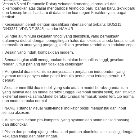
Veson VS seri Pneumatic Rotary Actuator dirancang, diproduksi dan
dikembangkan atas dasar mengadopsi teknologi baru, bahan baru, teknik baru
dan konsep kreatifitas baru di dalam dan luar negeri.Karakternya sebagai
berikut:
l Kesesuaian penuh dengan spesifikasi internasional terbaru: ISO5211,
DIN3337, VDINDE-3845, standar NAMUR.
l Silinder aluminium kekuatan tinggi yang diekstrusi, yang permukaan
dalamnya diobati dengan penggilingan halus dan oksidasi anoda keras, untuk
memastikan umur yang panjang, koefisien gesekan rendah dan tindakan cepat.
l Desain yang indah, kompak dan modern.
l Semua bagian aktif menggunakan bantalan berkualitas tinggi, gesekan
rendah, umur panjang dan tidak ada kebisingan.
l Menginstal dua mekanisme penyesuaian perjalanan independen, yang
nyaman untuk penyesuaian posisi terbuka penuh atau tertutup penuh ± 5
derajat.
l Aktuator memiliki dua model. yang satu adalah model beraksi ganda, dan
yang lainnya adalah model beraksi tunggal (kembali musim semi), dan struktur
eksternal mereka sama.Model beraksi tunggal termasuk model tertutup normal
dan model terbuka normal.
l NAMUR standar visual multi-fungsi indikator posisi menginstal dan input
semua aksesori.
l Musim semi beban pra-kompresi, yang nyaman dan aman untuk dipasang
dan dibongkar.
l Piston dan penutup ujung terbuat dari paduan aluminium die casting, dengan
kekuatan tinggi dan berat ringan.