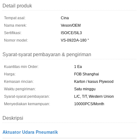
Detail produk
Tempat asal:
Cina
Nama merek:
Veson/OEM
Sertifikasi:
ISO/CE/SIL3
Nomor model:
VS-092DA-180 °
Syarat-syarat pembayaran & pengiriman
Kuantitas min Order:
1 Ea
Harga:
FOB Shanghai
Kemasan rincian:
Karton / kasus Plywood
Waktu pengiriman:
Satu minggu
Syarat-syarat pembayaran:
L/C, T/T, Western Union
Menyediakan kemampuan:
10000PCS/Month
Deskripsi
Aktuator Udara Pneumatik