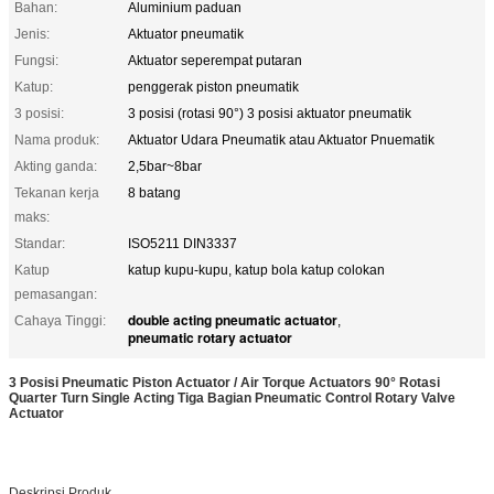
Bahan:
Aluminium paduan
Jenis:
Aktuator pneumatik
Fungsi:
Aktuator seperempat putaran
Katup:
penggerak piston pneumatik
3 posisi:
3 posisi (rotasi 90°) 3 posisi aktuator pneumatik
Nama produk:
Aktuator Udara Pneumatik atau Aktuator Pnuematik
Akting ganda:
2,5bar~8bar
Tekanan kerja
8 batang
maks:
Standar:
ISO5211 DIN3337
Katup
katup kupu-kupu, katup bola katup colokan
pemasangan:
double acting pneumatic actuator
Cahaya Tinggi:
,
pneumatic rotary actuator
3 Posisi Pneumatic Piston Actuator / Air Torque Actuators 90° Rotasi
Quarter Turn Single Acting Tiga Bagian Pneumatic Control Rotary Valve
Actuator
Deskripsi Produk