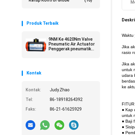
Katup Kontrol Globe
(10)
Me
Deskri
Produk Terbaik
Waktu 
9NM Ke 4620Nm Valve
Pneumatic Air Actuator
Jika a
Penggerak pneumatik
rasio r
anti abrasif
Jika a
untuk 
Kontak
udara 
berdas
ke akt
Kontak:
Judy.Zhao
Tel:
86-18918264392
FITUR
Faks:
86-21-61625929
● Kap 
untuk 
● Baji
● Sisi
● Pemb