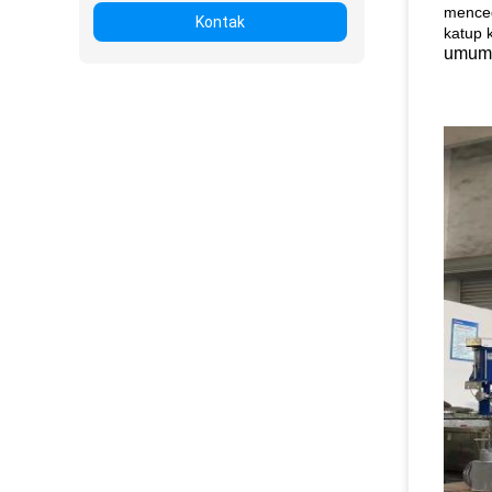
menceg
Kontak
katup 
umumn