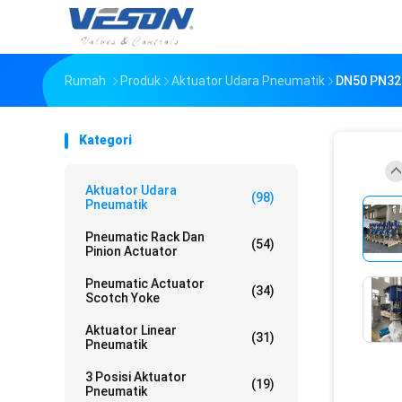
Rumah
Produk
Aktuator Udara Pneumatik
DN50 PN320
Kategori
Aktuator Udara
(98)
Pneumatik
Pneumatic Rack Dan
(54)
Pinion Actuator
Pneumatic Actuator
(34)
Scotch Yoke
Aktuator Linear
(31)
Pneumatik
3 Posisi Aktuator
(19)
Pneumatik