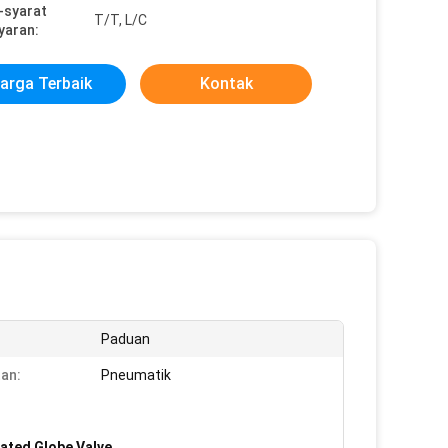
-syarat
T/T, L/C
yaran:
arga Terbaik
Kontak
Paduan
an:
Pneumatik
ated Globe Valve
,