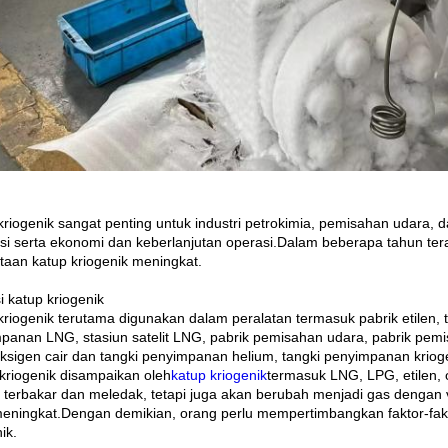
kriogenik sangat penting untuk industri petrokimia, pemisahan udara
si serta ekonomi dan keberlanjutan operasi.Dalam beberapa tahun terak
taan katup kriogenik meningkat.
i katup kriogenik
kriogenik terutama digunakan dalam peralatan termasuk pabrik etilen, 
panan LNG, stasiun satelit LNG, pabrik pemisahan udara, pabrik pem
 oksigen cair dan tangki penyimpanan helium, tangki penyimpanan kriog
kriogenik disampaikan oleh
katup kriogenik
termasuk LNG, LPG, etilen, o
terbakar dan meledak, tetapi juga akan berubah menjadi gas dengan 
eningkat.Dengan demikian, orang perlu mempertimbangkan faktor-fak
ik.