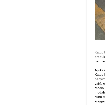
Katup 
produk
permin
Aplikas
Katup 
penyim
cair),
Media 
mudah 
suhu m
kriogen