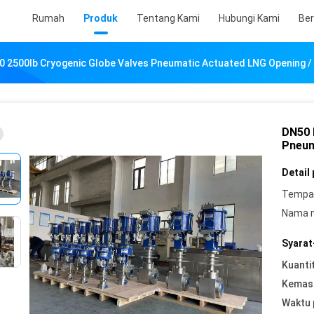
Rumah
Produk
Tentang Kami
Hubungi Kami
Ber
 2500lb Cryogenic Globe Valves Pneumatic Actuated LNG Opening / 
DN50 
Pneum
Detail
Tempat
Nama 
Syarat
Kuanti
Kemasa
Waktu 