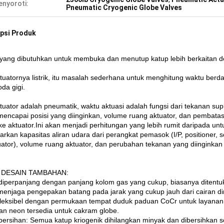
nyoroti:
Pneumatic Cryogenic Globe Valves
psi Produk
yang dibutuhkan untuk membuka dan menutup katup lebih berkaitan de
ktuatornya listrik, itu masalah sederhana untuk menghitung waktu berd
oda gigi.
ktuator adalah pneumatik, waktu aktuasi adalah fungsi dari tekanan sup
mencapai posisi yang diinginkan, volume ruang aktuator, dan pemba
ke aktuator.Ini akan menjadi perhitungan yang lebih rumit daripada untuk
arkan kapasitas aliran udara dari perangkat pemasok (I/P, positioner,
uator), volume ruang aktuator, dan perubahan tekanan yang diinginka
 DESAIN TAMBAHAN:
diperpanjang dengan panjang kolom gas yang cukup, biasanya ditentu
menjaga pengepakan batang pada jarak yang cukup jauh dari cairan din
 fleksibel dengan permukaan tempat duduk paduan CoCr untuk layanan 
pan neon tersedia untuk cakram globe.
ersihan: Semua katup kriogenik dihilangkan minyak dan dibersihkan s