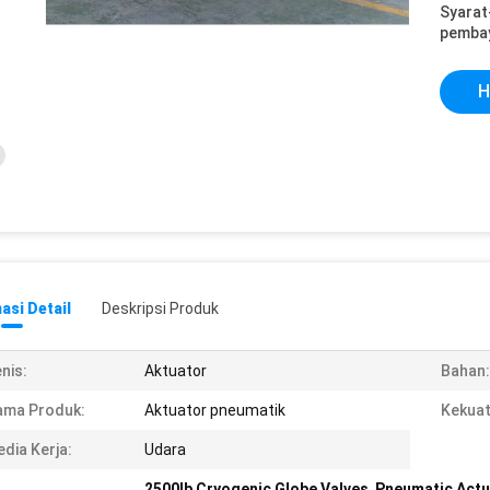
Syarat
pemba
H
asi Detail
Deskripsi Produk
nis:
Aktuator
Bahan:
ama Produk:
Aktuator pneumatik
Kekuat
dia Kerja:
Udara
2500lb Cryogenic Globe Valves
,
Pneumatic Actu