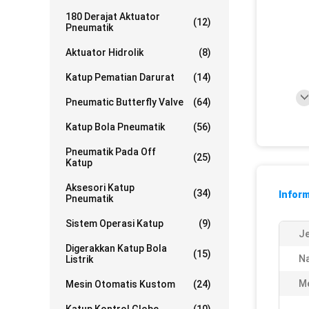
180 Derajat Aktuator
(12)
Pneumatik
Aktuator Hidrolik
(8)
Katup Pematian Darurat
(14)
Pneumatic Butterfly Valve
(64)
Katup Bola Pneumatik
(56)
Pneumatik Pada Off
(25)
Katup
Aksesori Katup
(34)
Inform
Pneumatik
Sistem Operasi Katup
(9)
Je
Digerakkan Katup Bola
(15)
N
Listrik
Me
Mesin Otomatis Kustom
(24)