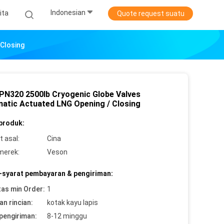
Indonesian
ita
Quote request suatu
Closing
PN320 2500lb Cryogenic Globe Valves
atic Actuated LNG Opening / Closing
 produk:
 asal:
Cina
merek:
Veson
-syarat pembayaran & pengiriman:
tas min Order:
1
n rincian:
kotak kayu lapis
pengiriman:
8-12 minggu