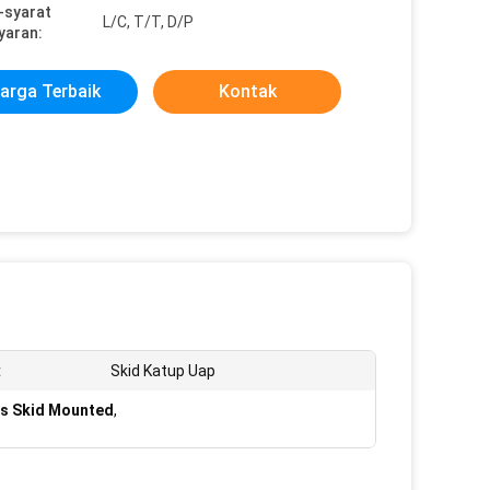
-syarat
L/C, T/T, D/P
yaran:
arga Terbaik
Kontak
:
Skid Katup Uap
es Skid Mounted
,