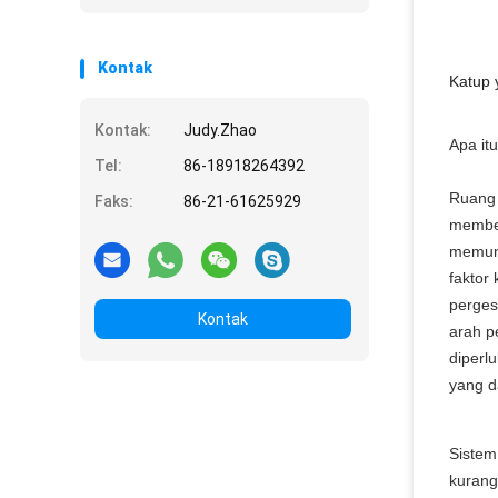
Kontak
Katup 
Kontak:
Judy.Zhao
Apa it
Tel:
86-18918264392
Ruang 
Faks:
86-21-61625929
member
memung
faktor
perges
Kontak
arah p
diperl
yang d
Sistem
kurang