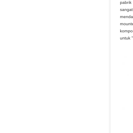
pabrik
sangat
mendap
mounte
kompone
untuk 