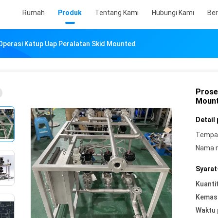
Rumah
Produk
Tentang Kami
Hubungi Kami
Ber
Operasi Katup Uap Peralatan Skid Mounted
Prose
Moun
Detail
Tempat
Nama 
Syarat
Kuanti
Kemasa
Waktu 