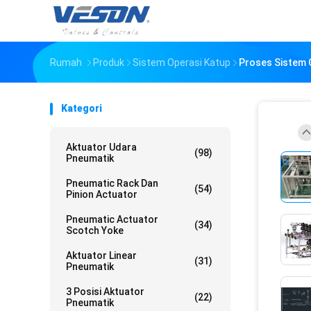
Rumah
Produk
Sistem Operasi Katup
Proses Sistem 
Kategori
Aktuator Udara
(98)
Pneumatik
Pneumatic Rack Dan
(54)
Pinion Actuator
Pneumatic Actuator
(34)
Scotch Yoke
Aktuator Linear
(31)
Pneumatik
3 Posisi Aktuator
(22)
Pneumatik