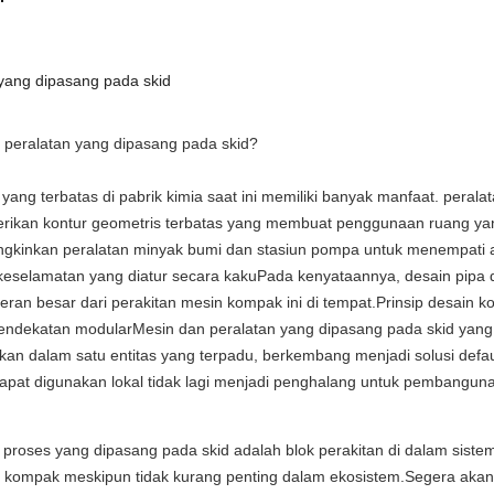
yang dipasang pada skid
u peralatan yang dipasang pada skid?
yang terbatas di pabrik kimia saat ini memiliki banyak manfaat. peral
ikan kontur geometris terbatas yang membuat penggunaan ruang yang
kinkan peralatan minyak bumi dan stasiun pompa untuk menempati a
 keselamatan yang diatur secara kakuPada kenyataannya, desain pi
eran besar dari perakitan mesin kompak ini di tempat.Prinsip desain
endekatan modularMesin dan peralatan yang dipasang pada skid ya
ukan dalam satu entitas yang terpadu, berkembang menjadi solusi defau
apat digunakan lokal tidak lagi menjadi penghalang untuk pembangun
 proses yang dipasang pada skid adalah blok perakitan di dalam sist
 kompak meskipun tidak kurang penting dalam ekosistem.Segera akan a