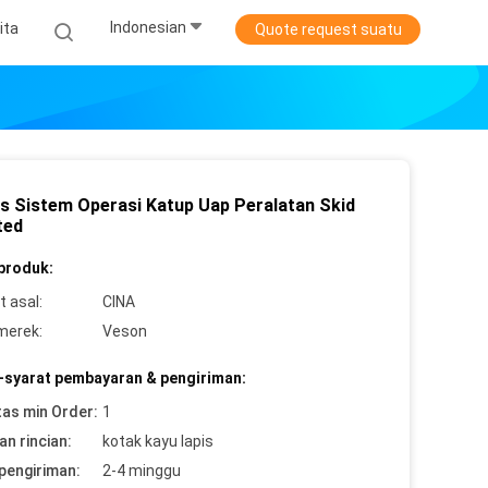
Indonesian
ita
Quote request suatu
s Sistem Operasi Katup Uap Peralatan Skid
ted
 produk:
 asal:
CINA
merek:
Veson
-syarat pembayaran & pengiriman:
tas min Order:
1
n rincian:
kotak kayu lapis
pengiriman:
2-4 minggu