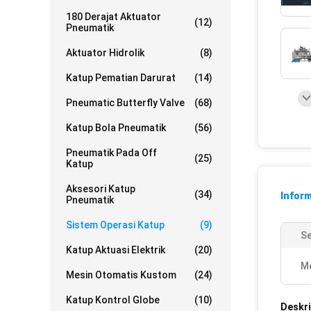
180 Derajat Aktuator
(12)
Pneumatik
Aktuator Hidrolik
(8)
Katup Pematian Darurat
(14)
Pneumatic Butterfly Valve
(68)
Katup Bola Pneumatik
(56)
Pneumatik Pada Off
(25)
Katup
Aksesori Katup
(34)
Inform
Pneumatik
Sistem Operasi Katup
(9)
Se
Katup Aktuasi Elektrik
(20)
Me
Mesin Otomatis Kustom
(24)
Katup Kontrol Globe
(10)
Deskri