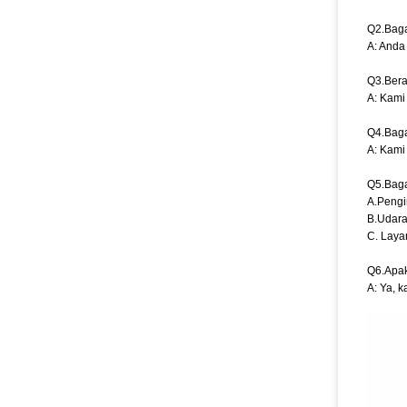
Q2.Bag
A: Anda
Q3.Bera
A: Kami 
Q4.Bag
A: Kami
Q5.Bag
A.Pengi
B.Udara
C. Laya
Q6.Apak
A: Ya, 