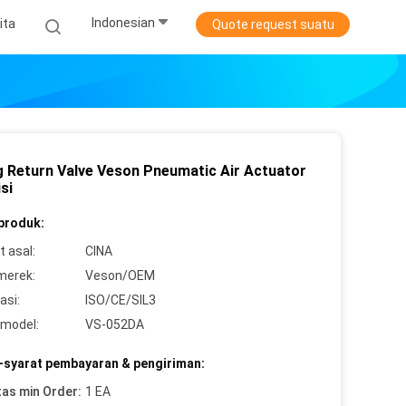
Indonesian
ita
Quote request suatu
g Return Valve Veson Pneumatic Air Actuator
si
 produk:
 asal:
CINA
merek:
Veson/OEM
asi:
ISO/CE/SIL3
model:
VS-052DA
-syarat pembayaran & pengiriman:
tas min Order:
1 EA