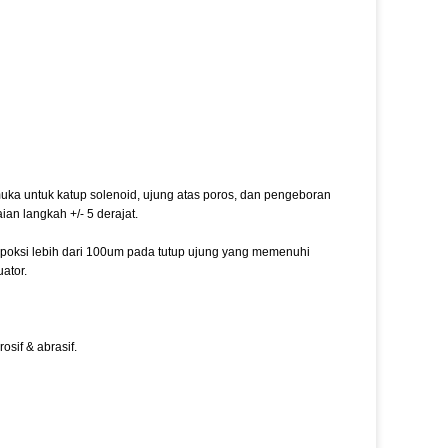
a untuk katup solenoid, ujung atas poros, dan pengeboran
an langkah +/- 5 derajat.
 epoksi lebih dari 100um pada tutup ujung yang memenuhi
ator.
osif & abrasif.