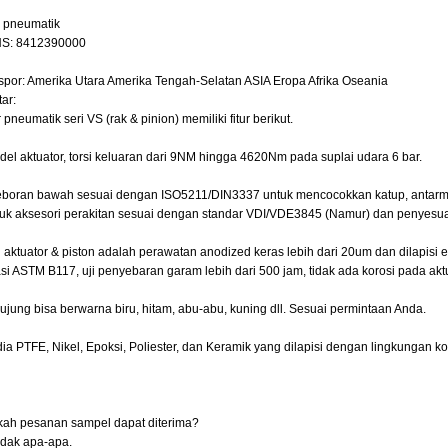
r pneumatik
S: 8412390000
spor: Amerika Utara Amerika Tengah-Selatan ASIA Eropa Afrika Oseania
ar:
 pneumatik seri VS (rak & pinion) memiliki fitur berikut.
del aktuator, torsi keluaran dari 9NM hingga 4620Nm pada suplai udara 6 bar.
boran bawah sesuai dengan ISO5211/DIN3337 untuk mencocokkan katup, antarmuk
tuk aksesori perakitan sesuai dengan standar VDI/VDE3845 (Namur) dan penyesuai
 aktuator & piston adalah perawatan anodized keras lebih dari 20um dan dilapisi
asi ASTM B117, uji penyebaran garam lebih dari 500 jam, tidak ada korosi pada aktu
 ujung bisa berwarna biru, hitam, abu-abu, kuning dll. Sesuai permintaan Anda.
ia PTFE, Nikel, Epoksi, Poliester, dan Keramik yang dilapisi dengan lingkungan kor
ah pesanan sampel dapat diterima?
Tidak apa-apa.