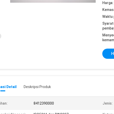
Harga:
Kemasa
Waktu 
Syarat
pemba
Menye
kemam
H
asi Detail
Deskripsi Produk
han:
8412390000
Jenis: