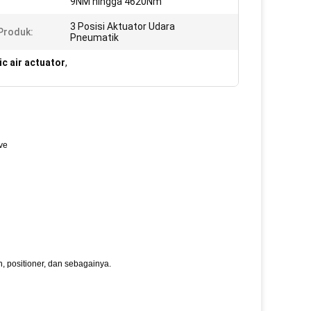
9NM hingga 4620Nm
3 Posisi Aktuator Udara
Produk:
Pneumatik
ic air actuator
,
ve
, positioner, dan sebagainya.