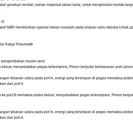
 dari gesekan rendah, bahan majemuk tahan lama, untuk menghindari kontak la
.
n-O
karet NBR memberikan operasi bebas masalah pada kisaran suhu standar.Untuk apli
tor Katup Pneumatik
r pengembalian musim semi
on keluar, menyebabkan pegas terkompresi, Pinion berputar berlawanan arah jarum j
langan tekanan udara pada port A, energi yang tersimpan di pegas memaksa piston
kan dari port A.
a ke port B memaksa piston keluar, menyebabkan pegas terkompresi, Pinion berput
langan tekanan udara pada port A, energi yang tersimpan di pegas memaksa piston
kan dari port A.