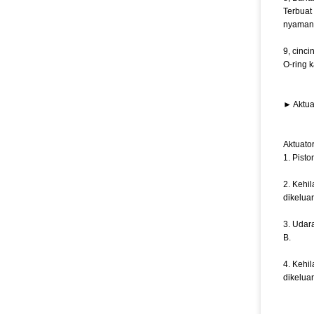
Terbuat
nyaman
9, cinci
O-ring 
► Aktua
Aktuato
1. Pist
2. Kehi
dikeluar
3. Udar
B.
4. Kehi
dikeluar