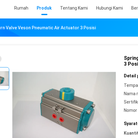
Rumah
Produk
Tentang Kami
Hubungi Kami
Ber
urn Valve Veson Pneumatic Air Actuator 3 Posisi
Sprin
3 Posi
Detail
Tempat
Nama 
Sertifik
Nomor 
Syarat
Kuanti