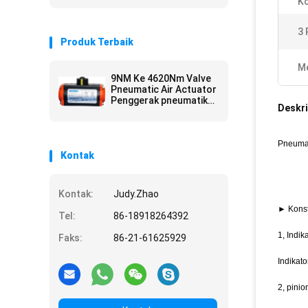
Ko
3 
Produk Terbaik
Me
9NM Ke 4620Nm Valve
Pneumatic Air Actuator
Penggerak pneumatik
Deskri
anti abrasif
Pneumat
Kontak
Kontak:
Judy.Zhao
► Konst
Tel:
86-18918264392
1, Indik
Faks:
86-21-61625929
Indikat
2, pinio