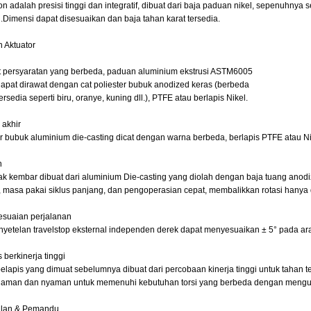
on adalah presisi tinggi dan integratif, dibuat dari baja paduan nikel, sepenuhny
imensi dapat disesuaikan dan baja tahan karat tersedia.
h Aktuator
 persyaratan yang berbeda, paduan aluminium ekstrusi ASTM6005
apat dirawat dengan cat poliester bubuk anodized keras (berbeda
rsedia seperti biru, oranye, kuning dll.), PTFE atau berlapis Nikel.
 akhir
er bubuk aluminium die-casting dicat dengan warna berbeda, berlapis PTFE atau Ni
n
rak kembar dibuat dari aluminium Die-casting yang diolah dengan baja tuang anod
s, masa pakai siklus panjang, dan pengoperasian cepat, membalikkan rotasi hanya
esuaian perjalanan
nyetelan travelstop eksternal independen derek dapat menyesuaikan ± 5° pada ar
 berkinerja tinggi
elapis yang dimuat sebelumnya dibuat dari percobaan kinerja tinggi untuk tahan 
aman dan nyaman untuk memenuhi kebutuhan torsi yang berbeda dengan mengu
alan & Pemandu