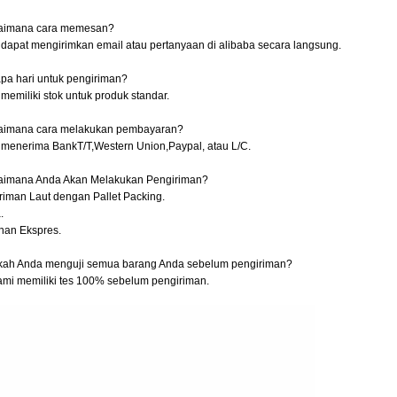
aimana cara memesan?
 dapat mengirimkan email atau pertanyaan di alibaba secara langsung.
pa hari untuk pengiriman?
memiliki stok untuk produk standar.
aimana cara melakukan pembayaran?
 menerima BankT/T,Western Union,Paypal, atau L/C.
aimana Anda Akan Melakukan Pengiriman?
riman Laut dengan Pallet Packing.
.
nan Ekspres.
ah Anda menguji semua barang Anda sebelum pengiriman?
kami memiliki tes 100% sebelum pengiriman.