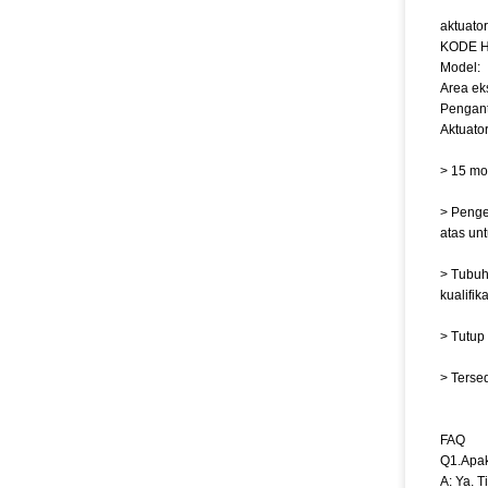
aktuato
KODE H
Model:
Area ek
Pengant
Aktuator
> 15 mo
> Penge
atas un
> Tubuh
kualifik
> Tutup
> Tersed
FAQ
Q1.Apak
A: Ya. 