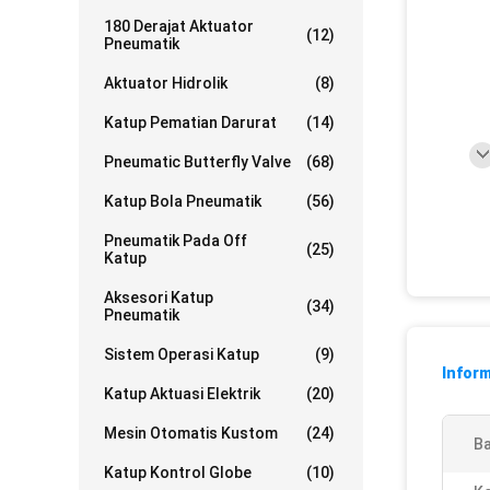
180 Derajat Aktuator
(12)
Pneumatik
Aktuator Hidrolik
(8)
Katup Pematian Darurat
(14)
Pneumatic Butterfly Valve
(68)
Katup Bola Pneumatik
(56)
Pneumatik Pada Off
(25)
Katup
Aksesori Katup
(34)
Pneumatik
Sistem Operasi Katup
(9)
Inform
Katup Aktuasi Elektrik
(20)
Mesin Otomatis Kustom
(24)
Ba
Katup Kontrol Globe
(10)