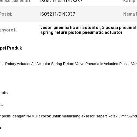
neksi Aksesori:
ISO5211 dan DIN3337
Katup:
Posisi:
ISO5211/DIN3337
Nama 
veson pneumatic air actuator
,
3 posisi pneumat
nyoroti:
spring return piston pneumatic actuator
psi Produk
ic Rotary Actuator Air Actuator Spring Return Valve Pneumatic Actuated Plastic Val
ruksi
ator
or posisi dengan NAMUR cocok untuk memasang aksesori seperti kotak Limit Switch
n