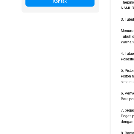
Kontak
Thepini
NAMUR.D
3, Tubu
Menurut
Tubuh d
Warna te
4, Tutup
Poliest
5, Pisto
Piston 
simetri
6, Peny
Baut pe
7, pegas
Pegas p
dengan 
8, Bant