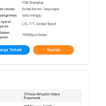
FOB Shanghai
n rincian:
Kotak karton / kayu lapis
pengiriman:
satu minggu
-syarat
L/C, T/T, Serikat Barat
yaran:
diakan
10000pcs/bulan
puan:
arga Terbaik
Kontak
3 Posisi Aktuator Udara
Pneumatik