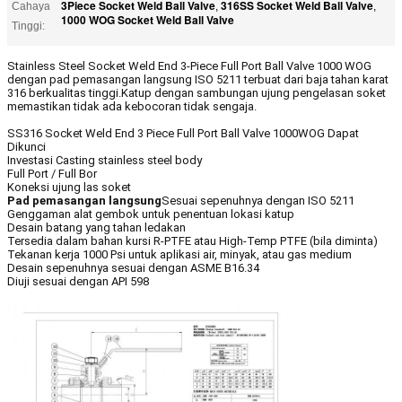
3Piece Socket Weld Ball Valve
316SS Socket Weld Ball Valve
Cahaya
,
,
1000 WOG Socket Weld Ball Valve
Tinggi:
Stainless Steel Socket Weld End 3-Piece Full Port Ball Valve 1000 WOG
dengan pad pemasangan langsung ISO 5211 terbuat dari baja tahan karat
316 berkualitas tinggi.Katup dengan sambungan ujung pengelasan soket
memastikan tidak ada kebocoran tidak sengaja.
SS316 Socket Weld End 3 Piece Full Port Ball Valve 1000WOG Dapat
Dikunci
Investasi Casting stainless steel body
Full Port / Full Bor
Koneksi ujung las soket
Pad pemasangan langsung
Sesuai sepenuhnya dengan ISO 5211
Genggaman alat gembok untuk penentuan lokasi katup
Desain batang yang tahan ledakan
Tersedia dalam bahan kursi R-PTFE atau High-Temp PTFE (bila diminta)
Tekanan kerja 1000 Psi untuk aplikasi air, minyak, atau gas medium
Desain sepenuhnya sesuai dengan ASME B16.34
Diuji sesuai dengan API 598