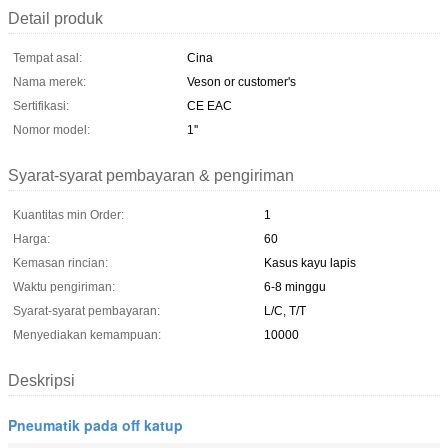
Detail produk
Tempat asal:
Cina
Nama merek:
Veson or customer's
Sertifikasi:
CE EAC
Nomor model:
1''
Syarat-syarat pembayaran & pengiriman
Kuantitas min Order:
1
Harga:
60
Kemasan rincian:
Kasus kayu lapis
Waktu pengiriman:
6-8 minggu
Syarat-syarat pembayaran:
L/C, T/T
Menyediakan kemampuan:
10000
Deskripsi
Pneumatik pada off katup