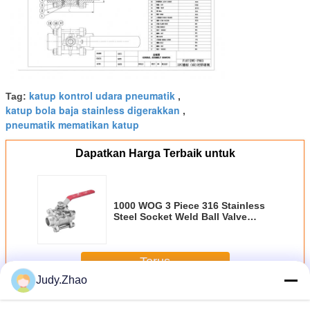
katup kontrol udara pneumatik
Tag:
,
katup bola baja stainless digerakkan
,
pneumatik mematikan katup
Dapatkan Harga Terbaik untuk
1000 WOG 3 Piece 316 Stainless
Steel Socket Weld Ball Valve
Dengan Genggam Kunci
Terus
Judy.Zhao
Pneumatik pada off katup
Lebih