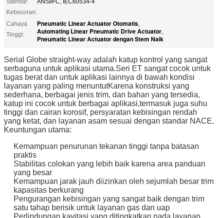
Standar
ANSI/FC, IEC60534-4
Kebocoran:
Pneumatic Linear Actuator Otomatis
Cahaya
,
Automating Linear Pneumatic Drive Actuator
,
Tinggi:
Pneumatic Linear Actuator dengan Stem Naik
Serial Globe straight-way adalah katup kontrol yang sangat
serbaguna untuk aplikasi utama.Seri ET sangat cocok untuk
tugas berat dan untuk aplikasi lainnya di bawah kondisi
layanan yang paling menuntutKarena konstruksi yang
sederhana, berbagai jenis trim, dan bahan yang tersedia,
katup ini cocok untuk berbagai aplikasi,termasuk juga suhu
tinggi dan cairan korosif, persyaratan kebisingan rendah
yang ketat, dan layanan asam sesuai dengan standar NACE.
Keuntungan utama:
Kemampuan penurunan tekanan tinggi tanpa batasan
praktis
Stabilitas colokan yang lebih baik karena area panduan
yang besar
Kemampuan jarak jauh diizinkan oleh sejumlah besar trim
kapasitas berkurang
Pengurangan kebisingan yang sangat baik dengan trim
satu tahap berisik untuk layanan gas dan uap
Perlindungan kavitasi yang ditingkatkan pada layanan