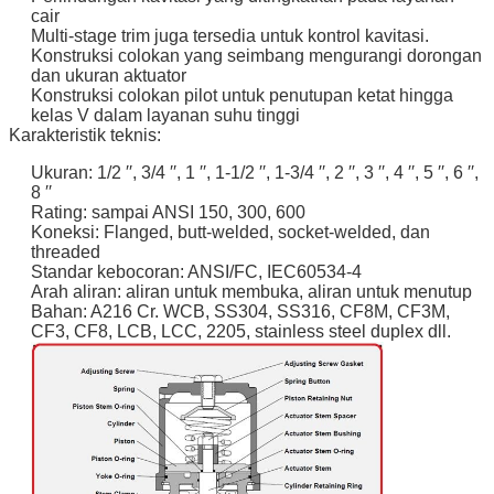
cair
Multi-stage trim juga tersedia untuk kontrol kavitasi.
Konstruksi colokan yang seimbang mengurangi dorongan
dan ukuran aktuator
Konstruksi colokan pilot untuk penutupan ketat hingga
kelas V dalam layanan suhu tinggi
Karakteristik teknis:
Ukuran: 1/2 ′′, 3/4 ′′, 1 ′′, 1-1/2 ′′, 1-3/4 ′′, 2 ′′, 3 ′′, 4 ′′, 5 ′′, 6 ′′,
8 ′′
Rating: sampai ANSI 150, 300, 600
Koneksi: Flanged, butt-welded, socket-welded, dan
threaded
Standar kebocoran: ANSI/FC, IEC60534-4
Arah aliran: aliran untuk membuka, aliran untuk menutup
Bahan: A216 Cr. WCB, SS304, SS316, CF8M, CF3M,
CF3, CF8, LCB, LCC, 2205, stainless steel duplex dll.