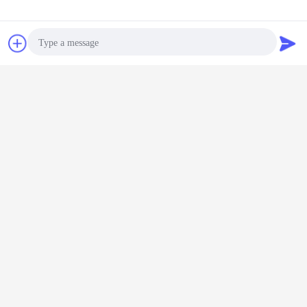
Obrolan
Quote request
suatu
Photo
Video Call
Audio Call