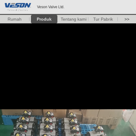
Veson Valve Ltd.
Rumah
Produk
Tentang kami
Tur Pabrik
>>