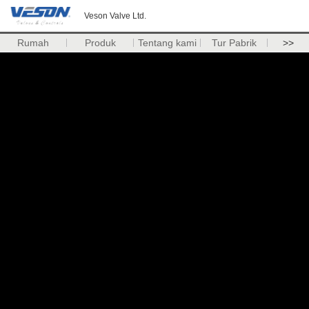
Veson Valve Ltd.
Rumah
Produk
Tentang kami
Tur Pabrik
>>