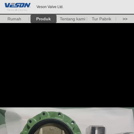
Veson Valve Ltd.
Rumah
Produk
Tentang kami
Tur Pabrik
>>