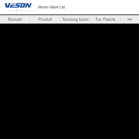
Veson Valve Ltd.
Rumah
Produk
Tentang kami
Tur Pabrik
>>