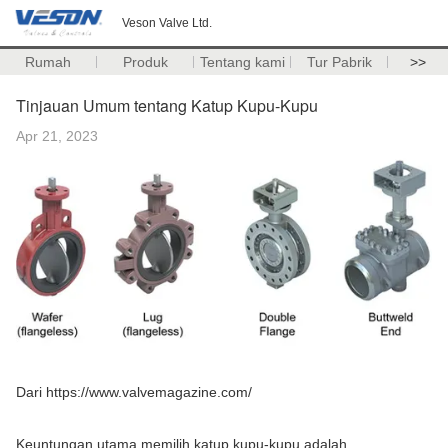
Veson Valve Ltd.
Rumah
Produk
Tentang kami
Tur Pabrik
>>
Tinjauan Umum tentang Katup Kupu-Kupu
Apr 21, 2023
Dari https://www.valvemagazine.com/
Keuntungan utama memilih katup kupu-kupu adalah