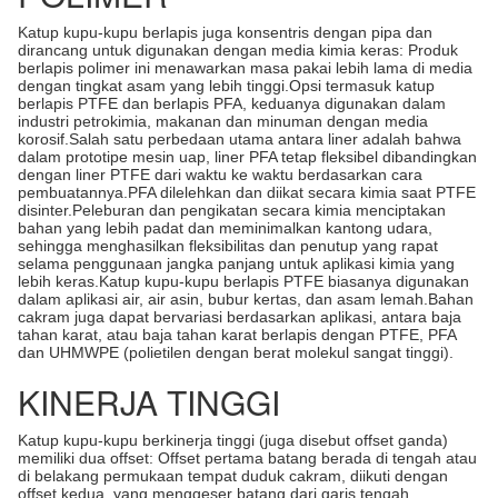
Katup kupu-kupu berlapis juga konsentris dengan pipa dan
dirancang untuk digunakan dengan media kimia keras: Produk
berlapis polimer ini menawarkan masa pakai lebih lama di media
dengan tingkat asam yang lebih tinggi.Opsi termasuk katup
berlapis PTFE dan berlapis PFA, keduanya digunakan dalam
industri petrokimia, makanan dan minuman dengan media
korosif.Salah satu perbedaan utama antara liner adalah bahwa
dalam prototipe mesin uap, liner PFA tetap fleksibel dibandingkan
dengan liner PTFE dari waktu ke waktu berdasarkan cara
pembuatannya.PFA dilelehkan dan diikat secara kimia saat PTFE
disinter.Peleburan dan pengikatan secara kimia menciptakan
bahan yang lebih padat dan meminimalkan kantong udara,
sehingga menghasilkan fleksibilitas dan penutup yang rapat
selama penggunaan jangka panjang untuk aplikasi kimia yang
lebih keras.Katup kupu-kupu berlapis PTFE biasanya digunakan
dalam aplikasi air, air asin, bubur kertas, dan asam lemah.Bahan
cakram juga dapat bervariasi berdasarkan aplikasi, antara baja
tahan karat, atau baja tahan karat berlapis dengan PTFE, PFA
dan UHMWPE (polietilen dengan berat molekul sangat tinggi).
KINERJA TINGGI
Katup kupu-kupu berkinerja tinggi (juga disebut offset ganda)
memiliki dua offset: Offset pertama batang berada di tengah atau
di belakang permukaan tempat duduk cakram, diikuti dengan
offset kedua, yang menggeser batang dari garis tengah