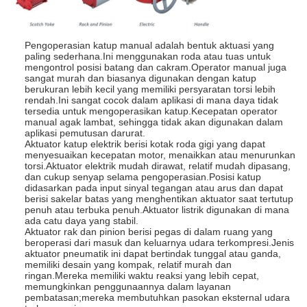
Pengoperasian katup manual adalah bentuk aktuasi yang
paling sederhana.Ini menggunakan roda atau tuas untuk
mengontrol posisi batang dan cakram.Operator manual juga
sangat murah dan biasanya digunakan dengan katup
berukuran lebih kecil yang memiliki persyaratan torsi lebih
rendah.Ini sangat cocok dalam aplikasi di mana daya tidak
tersedia untuk mengoperasikan katup.Kecepatan operator
manual agak lambat, sehingga tidak akan digunakan dalam
aplikasi pemutusan darurat.
Aktuator katup elektrik berisi kotak roda gigi yang dapat
menyesuaikan kecepatan motor, menaikkan atau menurunkan
torsi.Aktuator elektrik mudah dirawat, relatif mudah dipasang,
dan cukup senyap selama pengoperasian.Posisi katup
didasarkan pada input sinyal tegangan atau arus dan dapat
berisi sakelar batas yang menghentikan aktuator saat tertutup
penuh atau terbuka penuh.Aktuator listrik digunakan di mana
ada catu daya yang stabil.
Aktuator rak dan pinion berisi pegas di dalam ruang yang
beroperasi dari masuk dan keluarnya udara terkompresi.Jenis
aktuator pneumatik ini dapat bertindak tunggal atau ganda,
memiliki desain yang kompak, relatif murah dan
ringan.Mereka memiliki waktu reaksi yang lebih cepat,
memungkinkan penggunaannya dalam layanan
pembatasan;mereka membutuhkan pasokan eksternal udara