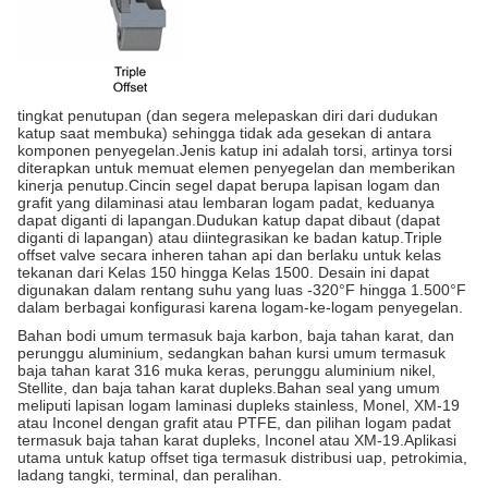
tingkat penutupan (dan segera melepaskan diri dari dudukan
katup saat membuka) sehingga tidak ada gesekan di antara
komponen penyegelan.Jenis katup ini adalah torsi, artinya torsi
diterapkan untuk memuat elemen penyegelan dan memberikan
kinerja penutup.Cincin segel dapat berupa lapisan logam dan
grafit yang dilaminasi atau lembaran logam padat, keduanya
dapat diganti di lapangan.Dudukan katup dapat dibaut (dapat
diganti di lapangan) atau diintegrasikan ke badan katup.Triple
offset valve secara inheren tahan api dan berlaku untuk kelas
tekanan dari Kelas 150 hingga Kelas 1500. Desain ini dapat
digunakan dalam rentang suhu yang luas -320°F hingga 1.500°F
dalam berbagai konfigurasi karena logam-ke-logam penyegelan.
Bahan bodi umum termasuk baja karbon, baja tahan karat, dan
perunggu aluminium, sedangkan bahan kursi umum termasuk
baja tahan karat 316 muka keras, perunggu aluminium nikel,
Stellite, dan baja tahan karat dupleks.Bahan seal yang umum
meliputi lapisan logam laminasi dupleks stainless, Monel, XM-19
atau Inconel dengan grafit atau PTFE, dan pilihan logam padat
termasuk baja tahan karat dupleks, Inconel atau XM-19.Aplikasi
utama untuk katup offset tiga termasuk distribusi uap, petrokimia,
ladang tangki, terminal, dan peralihan.