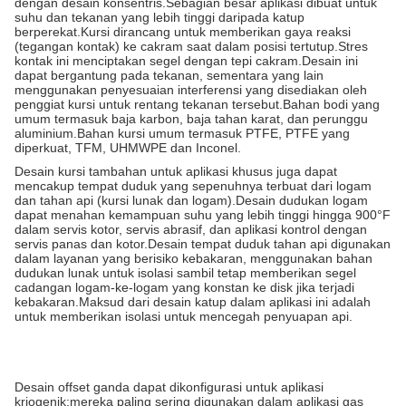
dengan desain konsentris.Sebagian besar aplikasi dibuat untuk
suhu dan tekanan yang lebih tinggi daripada katup
berperekat.Kursi dirancang untuk memberikan gaya reaksi
(tegangan kontak) ke cakram saat dalam posisi tertutup.Stres
kontak ini menciptakan segel dengan tepi cakram.Desain ini
dapat bergantung pada tekanan, sementara yang lain
menggunakan penyesuaian interferensi yang disediakan oleh
penggiat kursi untuk rentang tekanan tersebut.Bahan bodi yang
umum termasuk baja karbon, baja tahan karat, dan perunggu
aluminium.Bahan kursi umum termasuk PTFE, PTFE yang
diperkuat, TFM, UHMWPE dan Inconel.
Desain kursi tambahan untuk aplikasi khusus juga dapat
mencakup tempat duduk yang sepenuhnya terbuat dari logam
dan tahan api (kursi lunak dan logam).Desain dudukan logam
dapat menahan kemampuan suhu yang lebih tinggi hingga 900°F
dalam servis kotor, servis abrasif, dan aplikasi kontrol dengan
servis panas dan kotor.Desain tempat duduk tahan api digunakan
dalam layanan yang berisiko kebakaran, menggunakan bahan
dudukan lunak untuk isolasi sambil tetap memberikan segel
cadangan logam-ke-logam yang konstan ke disk jika terjadi
kebakaran.Maksud dari desain katup dalam aplikasi ini adalah
untuk memberikan isolasi untuk mencegah penyuapan api.
Desain offset ganda dapat dikonfigurasi untuk aplikasi
kriogenik;mereka paling sering digunakan dalam aplikasi gas