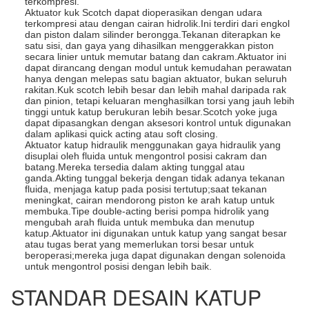
terkompresi.
Aktuator kuk Scotch dapat dioperasikan dengan udara
terkompresi atau dengan cairan hidrolik.Ini terdiri dari engkol
dan piston dalam silinder berongga.Tekanan diterapkan ke
satu sisi, dan gaya yang dihasilkan menggerakkan piston
secara linier untuk memutar batang dan cakram.Aktuator ini
dapat dirancang dengan modul untuk kemudahan perawatan
hanya dengan melepas satu bagian aktuator, bukan seluruh
rakitan.Kuk scotch lebih besar dan lebih mahal daripada rak
dan pinion, tetapi keluaran menghasilkan torsi yang jauh lebih
tinggi untuk katup berukuran lebih besar.Scotch yoke juga
dapat dipasangkan dengan aksesori kontrol untuk digunakan
dalam aplikasi quick acting atau soft closing.
Aktuator katup hidraulik menggunakan gaya hidraulik yang
disuplai oleh fluida untuk mengontrol posisi cakram dan
batang.Mereka tersedia dalam akting tunggal atau
ganda.Akting tunggal bekerja dengan tidak adanya tekanan
fluida, menjaga katup pada posisi tertutup;saat tekanan
meningkat, cairan mendorong piston ke arah katup untuk
membuka.Tipe double-acting berisi pompa hidrolik yang
mengubah arah fluida untuk membuka dan menutup
katup.Aktuator ini digunakan untuk katup yang sangat besar
atau tugas berat yang memerlukan torsi besar untuk
beroperasi;mereka juga dapat digunakan dengan solenoida
untuk mengontrol posisi dengan lebih baik.
STANDAR DESAIN KATUP