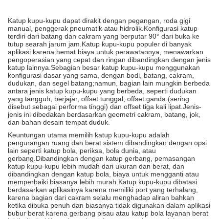
Katup kupu-kupu dapat dirakit dengan pegangan, roda gigi
manual, penggerak pneumatik atau hidrolik.Konfigurasi katup
terdiri dari batang dan cakram yang berputar 90° dari buka ke
tutup searah jarum jam.Katup kupu-kupu populer di banyak
aplikasi karena hemat biaya untuk perawatannya, menawarkan
pengoperasian yang cepat dan ringan dibandingkan dengan jenis
katup lainnya.Sebagian besar katup kupu-kupu menggunakan
konfigurasi dasar yang sama, dengan bodi, batang, cakram,
dudukan, dan segel batang;namun, bagian lain mungkin berbeda
antara jenis katup kupu-kupu yang berbeda, seperti dudukan
yang tangguh, berjajar, offset tunggal, offset ganda (sering
disebut sebagai performa tinggi) dan offset tiga kali lipat.Jenis-
jenis ini dibedakan berdasarkan geometri cakram, batang, jok,
dan bahan desain tempat duduk.
Keuntungan utama memilih katup kupu-kupu adalah
pengurangan ruang dan berat sistem dibandingkan dengan opsi
lain seperti katup bola, periksa, bola dunia, atau
gerbang.Dibandingkan dengan katup gerbang, pemasangan
katup kupu-kupu lebih mudah dari ukuran dan berat, dan
dibandingkan dengan katup bola, biaya untuk mengganti atau
memperbaiki biasanya lebih murah.Katup kupu-kupu dibatasi
berdasarkan aplikasinya karena memiliki port yang terhalang,
karena bagian dari cakram selalu menghadap aliran bahkan
ketika dibuka penuh dan biasanya tidak digunakan dalam aplikasi
bubur berat karena gerbang pisau atau katup bola layanan berat