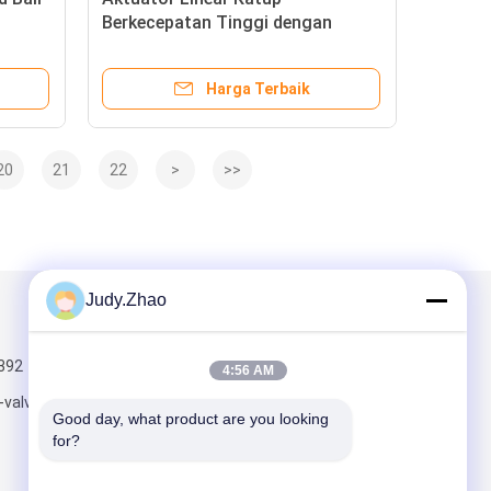
Berkecepatan Tinggi dengan
tangki udara / Aktuator Katup
Cylinder Katup Untuk Gerbang
Harga Terbaik
Katup
20
21
22
>
>>
Judy.Zhao
Kirimkan Kami
392
4:56 AM
-valve.com
Good day, what product are you looking 
for?