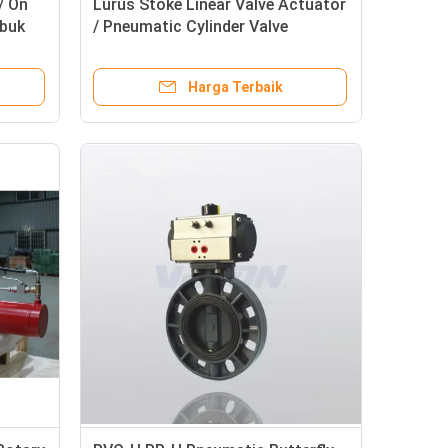
/ On
Lurus Stoke Linear Valve Actuator
ubuk
/ Pneumatic Cylinder Valve
dat
Actuator Operasi Stabil
Harga Terbaik