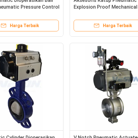
atic Dioperasikan Ball
Aksesoris Katup Pneumatic
neumatic Pressure Control
Explosion Proof Mechanical
ong Menggunakan Life
Switch Aluminium Alloy Bod
Harga Terbaik
Harga Terbaik
c Cylinder Dioperasikan
V Notch Pneumatic Actuated