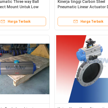
umatic Three way Ball
Kinerja tinggi Carbon Steel
irect Mount Untuk Low
Pneumatic Linear Actuator 
ISO5211 Standard
Sistem Gerak Linear
Harga Terbaik
Harga Terbaik