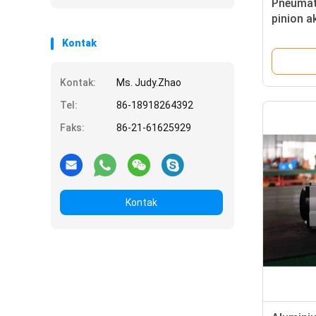
Pneumat
pinion a
pneumat
Kontak
Degree
Kontak:
Ms. Judy.Zhao
Tel:
86-18918264392
Faks:
86-21-61625929
Kontak