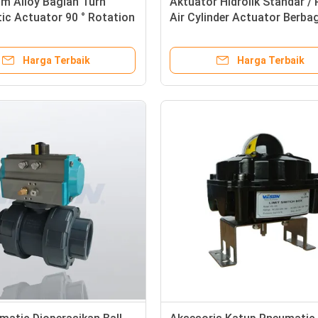
m Alloy Bagian Turn
Aktuator Hidrolik Standar /
ic Actuator 90 ° Rotation
Air Cylinder Actuator Berba
Turn
Gaya Pemasangan
Harga Terbaik
Harga Terbaik