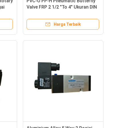
 Rotary
PVC-U PP-H Pneumatic Butterfly
gai
Valve FRP 2 1/2 "To 4" Ukuran DIN
Standard
Harga Terbaik