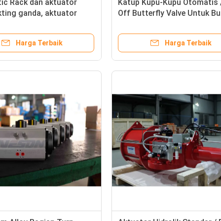
ic Rack dan aktuator
Katup Kupu-Kupu Otomatis 
kting ganda, aktuator
Off Butterfly Valve Untuk B
ik kompak VS-125DA-180
Kering Yang Kental Atau Pa
Atau Cair
Harga Terbaik
Harga Terbaik