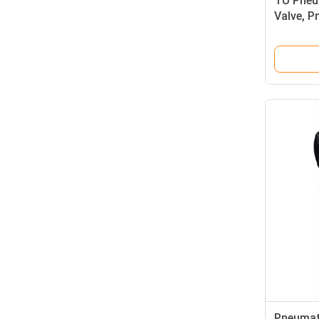
TU Pneum
Valve, P
Valve L
Pneumati