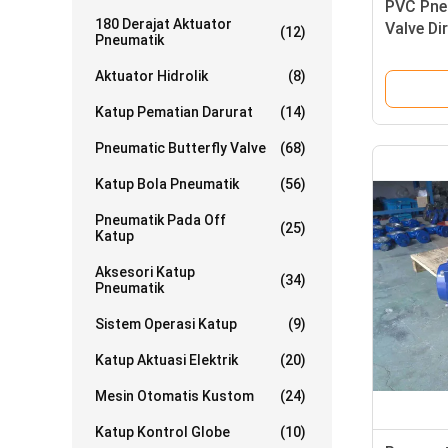
PVC Pne
180 Derajat Aktuator
Valve D
(12)
Pneumatik
Profile 
Aktuator Hidrolik
(8)
Katup Pematian Darurat
(14)
Pneumatic Butterfly Valve
(68)
Katup Bola Pneumatik
(56)
Pneumatik Pada Off
(25)
Katup
Aksesori Katup
(34)
Pneumatik
Sistem Operasi Katup
(9)
Katup Aktuasi Elektrik
(20)
Mesin Otomatis Kustom
(24)
Katup Kontrol Globe
(10)