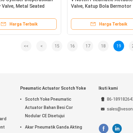
y Valve, Metal Seated
Valve, Katup Bola Bermotor
y Valve Air Flow Control
Berlapis Nikel
Harga Terbaik
Harga Terbaik
<<
<
15
16
17
18
19
Pneumatic Actuator Scotch Yoke
Ikuti kami
Scotch Yoke Pneumatic
86-18918264
Actuator Bahan Besi Cor
sales@veson
Nodular CE Disetujui
Hard
ent
Akar Pneumatik Ganda Akting