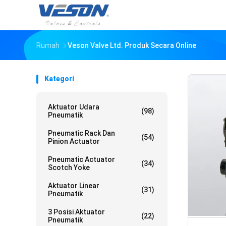
Rumah
Veson Valve Ltd. Produk Secara Online
Kategori
Aktuator Udara
(98)
Pneumatik
Pneumatic Rack Dan
(54)
Pinion Actuator
Pneumatic Actuator
(34)
Scotch Yoke
Aktuator Linear
(31)
Pneumatik
3 Posisi Aktuator
(22)
Pneumatik