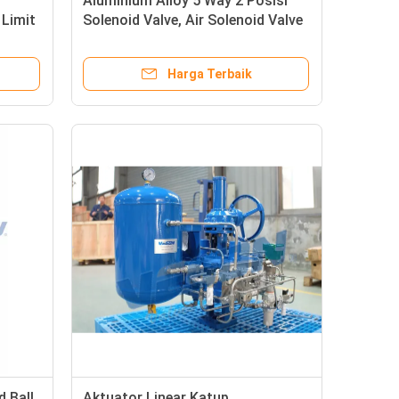
Aluminium Alloy 5 Way 2 Posisi
 Limit
Solenoid Valve, Air Solenoid Valve
y
yang dioperasikan IP65
Harga Terbaik
 Ball
Aktuator Linear Katup