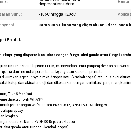
ama:
Rentan
dioperasikan udara
saran Suhu:
-10oC hingga 120oC
Aplikas
nyoroti:
katup kupu-kupu yang digerakkan udara
,
pada k
psi Produk
pu-kupu yang dioperasikan udara dengan fungsi aksi ganda atau fungsi kemba
ujuan umum dengan lapisan EPDM, menawarkan umur panjang dengan perawatan 
mpurna dan memutar poros tanpa kejang atau keausan prematur.
ni dikirimkan sepenuhnya dirakit dengan satu (kembali pegas) atau dua aksi aktuat
aket katup dan aktuator diuji dan dikeluarkan dengan sertifikasi yang mengkonfir
uan, Fitur & Manfaat
 yang disetujui oleh WRAS**
 untuk pemasangan wafer antara PN6/10/16, ANSI 150, D/E flanges
 berlapis epoxy
an lengkap
ngan udara ke Namur/VDE 3845 pada aktuator
at aksi ganda atau tunggal (kembali pegas)