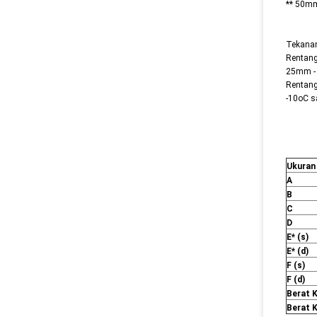
** 50mm
Tekana
Rentang
25mm -
Rentang
-10oC 
Ukuran
A
B
C
D
E* (s)
E* (d)
F (s)
F (d)
Berat K
Berat K