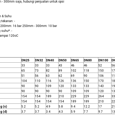
 - 300mm saja, hubungi penjualan untuk opsi
n & Suhu
 tekanan: -
 200mm: 16 bar 250mm - 300mm: 10 bar
 suhu*: -
sampai 120oC
DN25
DN32
DN40
DN50
DN65
DN80
DN100
D
33
33
33
43
46
46
52
56
65
73
82
89
102
118
150
17
51
56
63
62
69
90
106
11
104
110
116
126
136
150
170
18
90
90
109
120
133
133
143
19
90
90
90
90
109
109
120
13
154
154
189
210
229
229
264
33
154
154
154
154
189
189
210
22
g (s)
5.2
5.2
4.9
5.8
9.4
12.2
17
21
g (d)
3.7
3.7
3.4
4.3
5.9
7.7
9.7
13