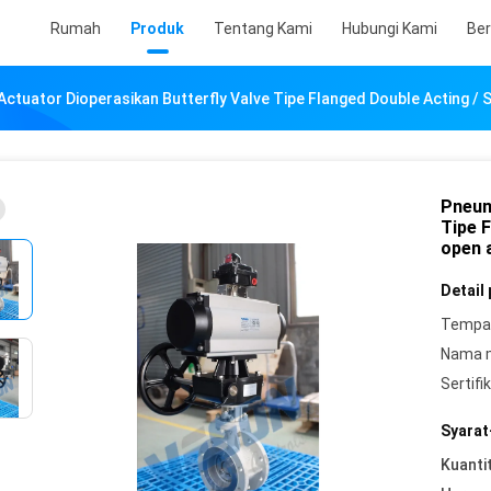
Rumah
Produk
Tentang Kami
Hubungi Kami
Ber
ctuator Dioperasikan Butterfly Valve Tipe Flanged Double Acting / S
Pneum
Tipe F
open 
Detail
Tempat
Nama 
Sertifik
Syarat
Kuanti