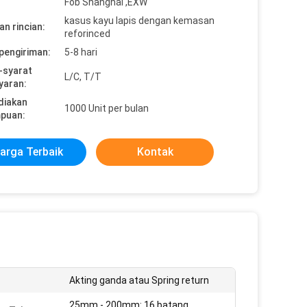
Fob Shanghai ,EXW
kasus kayu lapis dengan kemasan
n rincian:
reforinced
pengiriman:
5-8 hari
-syarat
L/C, T/T
yaran:
diakan
1000 Unit per bulan
puan:
arga Terbaik
Kontak
Akting ganda atau Spring return
25mm - 200mm: 16 batang