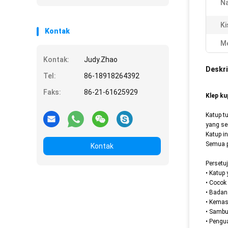
N
Ki
Kontak
Me
Kontak:
Judy.Zhao
Deskri
Tel:
86-18918264392
Faks:
86-21-61625929
Klep ku
Katup t
yang se
Katup i
Semua p
Kontak
Persetuj
• Katup
• Cocok
• Badan
• Kemas
• Sambu
• Pengu