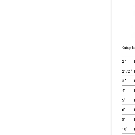
Katup k
2 "
21/2 "
3 "
4"
5"
6"
8"
10"