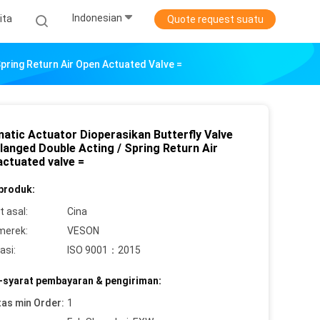
Indonesian
ita
Quote request suatu
pring Return Air Open Actuated Valve =
atic Actuator Dioperasikan Butterfly Valve
langed Double Acting / Spring Return Air
actuated valve =
 produk:
 asal:
Cina
merek:
VESON
asi:
ISO 9001：2015
-syarat pembayaran & pengiriman:
tas min Order:
1