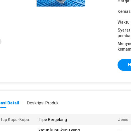
Harga:
Kemasa
Waktu 
Syarat
pemba
Menye
kemam
H
asi Detail
Deskripsi Produk
tup Kupu-Kupu:
Tipe Bergelang
Jenis:
katup kupu-kupu yang