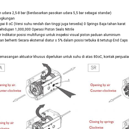
 udara 2,5-8 bar (Berdasarkan pasokan udara 5,5 bar sebagai standar)
ingkungan
pai 8 oC (Versi suhu rendah dan tinggi juga tersedia) 0 Springs Baja tahan karat
ehidupan 1,000,000 Operasi Piston Seals Nitrile
r Indikator posisi multifungsi untuk inspeksi visual piston paduan aluminium
nan berhenti Secara eksternal diatur ± 5% dalam posisi terbuka & tertutup End Cap
pemasangan aktuator khusus diperlukan untuk suhu di atas 80oC, kontak penjualan