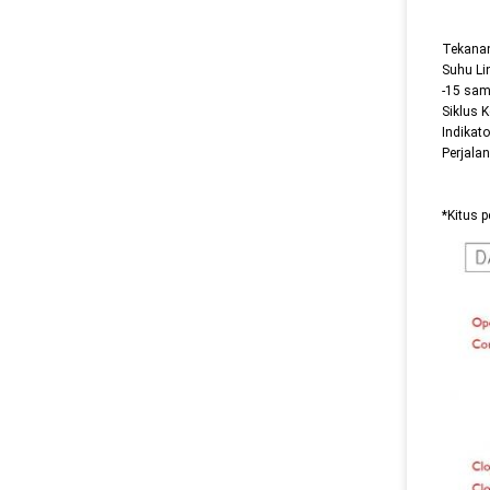
Tekanan
Suhu L
-15 sam
Siklus K
Indikato
Perjala
*Kitus 