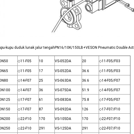
upu-kupu duduk lunak jalur tengahPN16/10K/150LB+VESON Pneumatic Double Acti
DN50
◇11-F05
10
VS-052DA
20
◇11-F05/F03
DN65
◇11-F05
17
VS-052DA
36.6
◇11-F05/F03
DN80
◇14-F07
25
VS-063DA
36.6
◇14-F05/F07
DN100
◇14-F07
36
VS-075DA
51.9
◇14-F05/F07
DN125
◇17-F07
61
VS-083DA
75.8
◇17-F05/F07
DN150
◇17-F07
87
VS-092DA
126
◇17-F07/F10
DN200
◇22-F10
170
VS-105DA
170
◇22-F07/F10
DN250
◇22-F10
291
VS-125DA
291
◇22-F07/F10