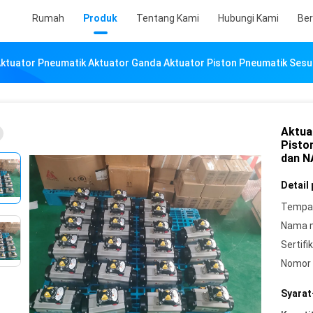
Rumah
Produk
Tentang Kami
Hubungi Kami
Ber
ktuator Pneumatik Aktuator Ganda Aktuator Piston Pneumatik Ses
Aktua
Pisto
dan 
Detail
Tempat
Nama 
Sertifik
Nomor 
Syarat