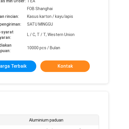
tas min Order:
1 EA
FOB Shanghai
n rincian:
Kasus karton / kayu lapis
pengiriman:
SATU MINGGU
-syarat
L / C, T / T, Western Union
yaran:
diakan
10000 pcs / Bulan
puan:
arga Terbaik
Kontak
Aluminium paduan