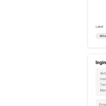
Label:
Aktu
Ingi
Akt
meng
Ter
Men