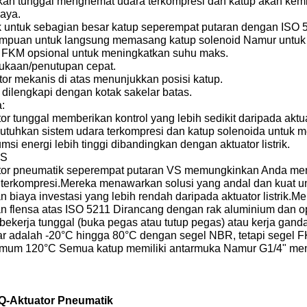
kan tunggal menghemat udara terkompresi dan katup akan kembal
daya.
 untuk sebagian besar katup seperempat putaran dengan ISO 
puan untuk langsung memasang katup solenoid Namur untuk me
 FKM opsional untuk meningkatkan suhu maks.
kaan/penutupan cepat.
tor mekanis di atas menunjukkan posisi katup.
 dilengkapi dengan kotak sakelar batas.
:
or tunggal memberikan kontrol yang lebih sedikit daripada aktu
tuhkan sistem udara terkompresi dan katup solenoida untuk m
si energi lebih tinggi dibandingkan dengan aktuator listrik.
VS
tor pneumatik seperempat putaran VS memungkinkan Anda men
 terkompresi.Mereka menawarkan solusi yang andal dan kuat un
 biaya investasi yang lebih rendah daripada aktuator listrik.
n flensa atas ISO 5211 Dirancang dengan rak aluminium dan op
bekerja tunggal (buka pegas atau tutup pegas) atau kerja gand
ar adalah -20°C hingga 80°C dengan segel NBR, tetapi segel F
mum 120°C Semua katup memiliki antarmuka Namur G1/4" menu
-Aktuator Pneumatik