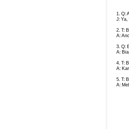
1. Q:
J: Ya,
2. T:
A: An
3. Q: 
A: Bi
4. T:
A: Ka
5. T:
A: Mel