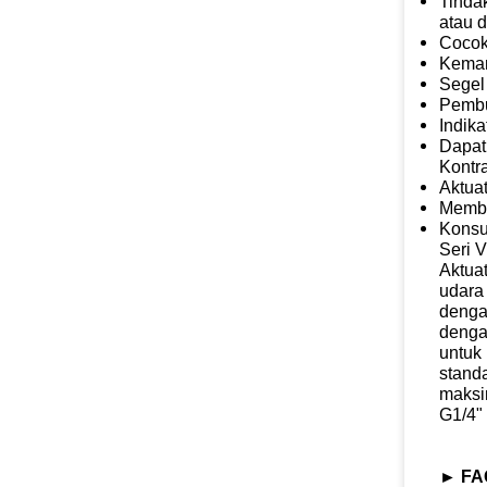
Tinda
atau 
Cocok
Kemam
Segel
Pembu
Indika
Dapat
Kontra
Aktuat
Membu
Konsum
Seri 
Aktua
udara
dengan
denga
untuk 
stand
maksi
G1/4"
►
FAQ