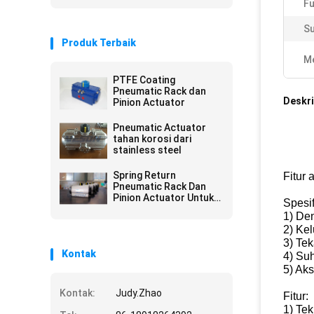
Fu
Su
Produk Terbaik
Me
PTFE Coating
Pneumatic Rack dan
Deskri
Pinion Actuator
Pneumatic Actuator
tahan korosi dari
stainless steel
Spring Return
Fitur 
Pneumatic Rack Dan
Pinion Actuator Untuk
Spesif
Dampers 0.25 -0.8 Mpa
1) Den
2) Ke
3) Te
Kontak
4) Suh
5) Aks
Kontak:
Judy.Zhao
Fitur:
1) Tek