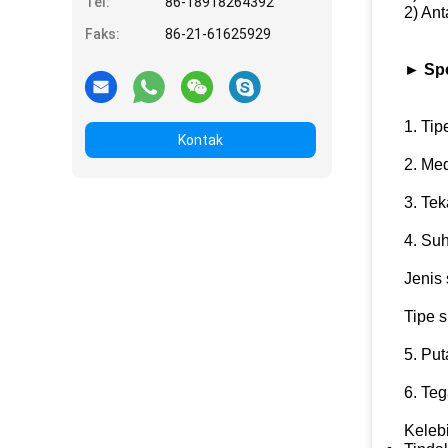
Tel:
86-18918264392
2) Ant
Faks:
86-21-61625929
►
Spe
1. Tip
Kontak
2. Med
3. Tek
4. Suh
Jenis 
Tipe s
5. Put
6. Te
Keleb