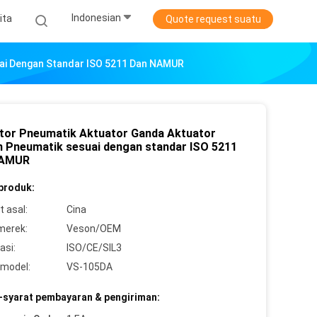
Indonesian
ita
Quote request suatu
uai Dengan Standar ISO 5211 Dan NAMUR
tor Pneumatik Aktuator Ganda Aktuator
n Pneumatik sesuai dengan standar ISO 5211
NAMUR
 produk:
 asal:
Cina
merek:
Veson/OEM
asi:
ISO/CE/SIL3
model:
VS-105DA
-syarat pembayaran & pengiriman: