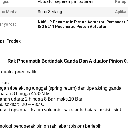
ngsi:
Aktuator seperempat putaran
Katup:
hu Media:
Suhu Sedang
Aplikas
NAMUR Pneumatic Piston Actuator
,
Pemancar P
nyoroti:
ISO 5211 Pneumatic Piston Actuator
psi Produk
Rak Pneumatik Bertindak Ganda Dan Aktuator Pinion 0
aktuator pneumatik:
ikasi:
gan tipe akting tunggal (spring return) dan tipe akting ganda
luaran 3 hingga 4583N.M
kanan udara: 2 hingga 8 Bar, maks.10 Bar
u sekitar: -20 ~ +80ºC
esori opsional: Katup solenoid, sakelar terbatas, posisi listrik
nologi penggerak pinion rak lebar (piston) berlebih