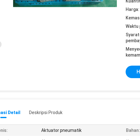
Kuanti
Harga:
Kemasa
Waktu 
Syarat
pemba
Menye
kemam
H
asi Detail
Deskripsi Produk
nis:
Aktuator pneumatik
Bahan: