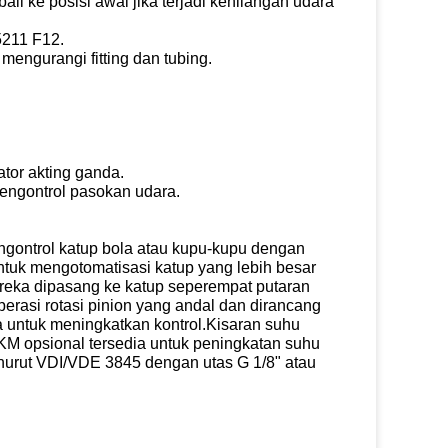
i ke posisi awal jika terjadi kehilangan udara
5211 F12.
ngurangi fitting dan tubing.
ator akting ganda.
engontrol pasokan udara.
gontrol katup bola atau kupu-kupu dengan
tuk mengotomatisasi katup yang lebih besar
Mereka dipasang ke katup seperempat putaran
erasi rotasi pinion yang andal dan dirancang
a untuk meningkatkan kontrol.Kisaran suhu
KM opsional tersedia untuk peningkatan suhu
rut VDI/VDE 3845 dengan utas G 1/8" atau