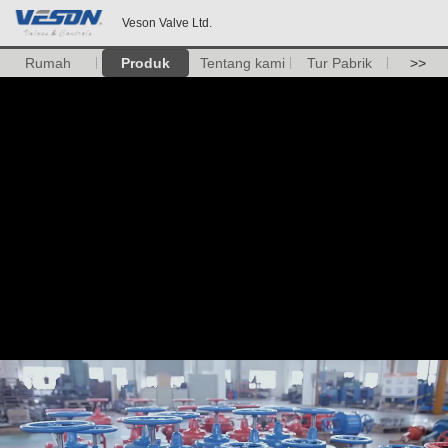
Veson Valve Ltd.
Rumah
Produk
Tentang kami
Tur Pabrik
>>