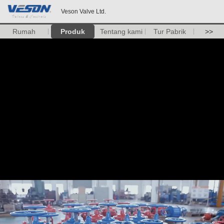
Veson Valve Ltd.
Rumah
Produk
Tentang kami
Tur Pabrik
>>