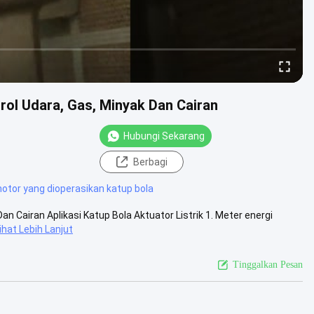
trol Udara, Gas, Minyak Dan Cairan
Hubungi Sekarang
Berbagi
otor yang dioperasikan katup bola
Dan Cairan Aplikasi Katup Bola Aktuator Listrik 1. Meter energi
ihat Lebih Lanjut
Tinggalkan Pesan