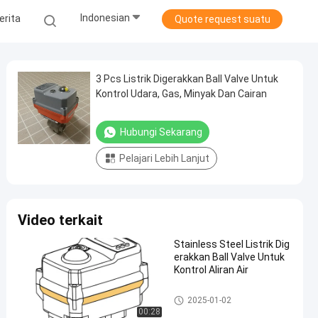
Indonesian
erita
Quote request suatu
3 Pcs Listrik Digerakkan Ball Valve Untuk
Kontrol Udara, Gas, Minyak Dan Cairan
Hubungi Sekarang
Pelajari Lebih Lanjut
Video terkait
Stainless Steel Listrik Dig
erakkan Ball Valve Untuk
Kontrol Aliran Air
Katup Aktuasi Elektrik
2025-01-02
00:28