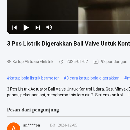
3 Pcs Listrik Digerakkan Ball Valve Untuk Kon
Katup Aktuasi Elektrik
2025-01-02
92 pandangan
#
katup bola listrik bermotor
#
3 cara katup bola digerakkan
#
m
3 Pcs Listrik Actuator Ball Valve Untuk Kontrol Udara, Gas, Minyak 
panas, pekerjaan api, menghemat sistem air. 2. Sistem kontrol ...
L
Pesan dari pengunjung
an****on
BR
2024-12-05
A