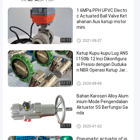
1.6MPa PPH UPVC Electri
c Actuated Ball Valve Ket
ahanan Aus katup motor
mini
Katup Aktuasi Elektrik
00:15
2021-08-27
Katup Kupu-kupu Lug ANS
I 150lb 12 Inci Dikonfigura
si Presisi dengan Duduka
n NBR Operasi Katup Jara
k Jauh
Pneumatic Butterfly Valve
02:57
2026-08-06
Bahan Karoseri Alloy Alum
inium Mode Pengendalian
Aktuator SS Berfungsi Ga
nda
Pneumatic Rack Dan Pinion A
01:17
2025-01-02
ctuator
Pneumatic actuator of pi