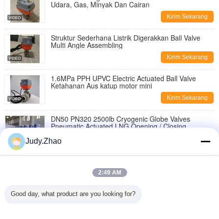
Udara, Gas, Minyak Dan Cairan
Kirim Sekarang
Struktur Sederhana Listrik Digerakkan Ball Valve
Multi Angle Assembling
Kirim Sekarang
1.6MPa PPH UPVC Electric Actuated Ball Valve
Ketahanan Aus katup motor mini
Kirim Sekarang
DN50 PN320 2500lb Cryogenic Globe Valves
Pneumatic Actuated LNG Opening / Closing
Kirim Sekarang
Judy.Zhao
Trunnion Mounted Motorised Valve Actuator,
Pengatur Katup Kontrol Kumparan Scotch
2:49 AM
Kirim Sekarang
Good day, what product are you looking for?
Trunnion Mounted Valve Actuator Bermotor / Scotch
Yoke Type Pneumatic Actuator