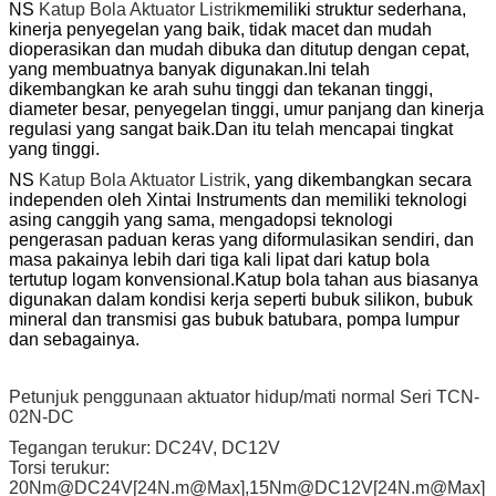
NS
Katup Bola Aktuator Listrik
memiliki struktur sederhana,
kinerja penyegelan yang baik, tidak macet dan mudah
dioperasikan dan mudah dibuka dan ditutup dengan cepat,
yang membuatnya banyak digunakan.Ini telah
dikembangkan ke arah suhu tinggi dan tekanan tinggi,
diameter besar, penyegelan tinggi, umur panjang dan kinerja
regulasi yang sangat baik.Dan itu telah mencapai tingkat
yang tinggi.
NS
Katup Bola Aktuator Listrik
, yang dikembangkan secara
independen oleh Xintai Instruments dan memiliki teknologi
asing canggih yang sama, mengadopsi teknologi
pengerasan paduan keras yang diformulasikan sendiri, dan
masa pakainya lebih dari tiga kali lipat dari katup bola
tertutup logam konvensional.Katup bola tahan aus biasanya
digunakan dalam kondisi kerja seperti bubuk silikon, bubuk
mineral dan transmisi gas bubuk batubara, pompa lumpur
dan sebagainya.
Petunjuk penggunaan aktuator hidup/mati normal Seri TCN-
02N-DC
Tegangan terukur: DC24V, DC12V
Torsi terukur:
20Nm@DC24V[24N.m@Max],15Nm@DC12V[24N.m@Max]