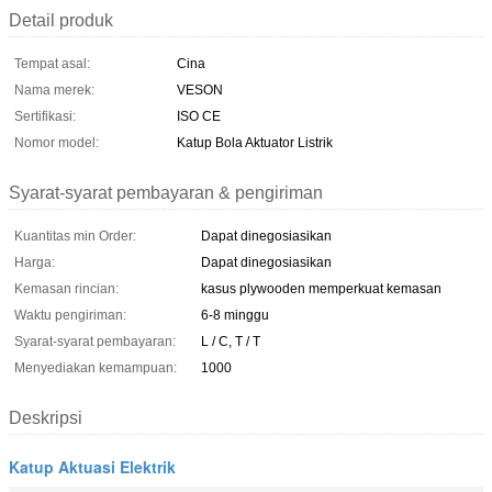
Detail produk
Tempat asal:
Cina
Nama merek:
VESON
Sertifikasi:
ISO CE
Nomor model:
Katup Bola Aktuator Listrik
Syarat-syarat pembayaran & pengiriman
Kuantitas min Order:
Dapat dinegosiasikan
Harga:
Dapat dinegosiasikan
Kemasan rincian:
kasus plywooden memperkuat kemasan
Waktu pengiriman:
6-8 minggu
Syarat-syarat pembayaran:
L / C, T / T
Menyediakan kemampuan:
1000
Deskripsi
Katup Aktuasi Elektrik