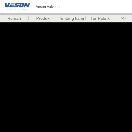
Veson Valve Ltd.
Rumah
Produk
Tentang kami
Tur Pabrik
>>